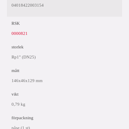
04018422003154
RSK
0000821
storlek
Rp1" (DN25)
mått
146x46x129 mm
vikt
0,79 kg
förpackning
påse (1 st)