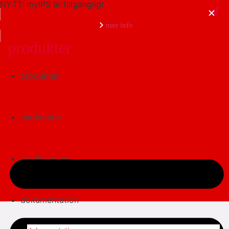
NYTT: myIPS är tillgängligt
mer info
produkter
produkter
stäng
marknader
applikationer
dokumentation