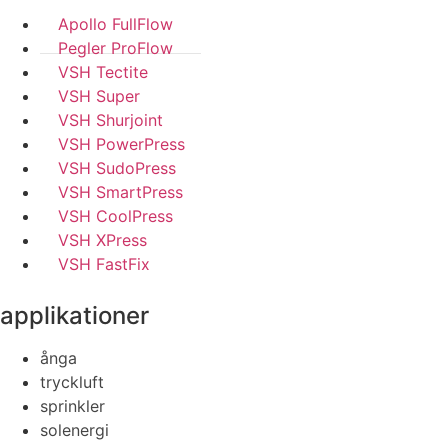
Apollo FullFlow
Pegler ProFlow
VSH Tectite
VSH Super
VSH Shurjoint
VSH PowerPress
VSH SudoPress
VSH SmartPress
VSH CoolPress
VSH XPress
VSH FastFix
applikationer
ånga
tryckluft
sprinkler
solenergi