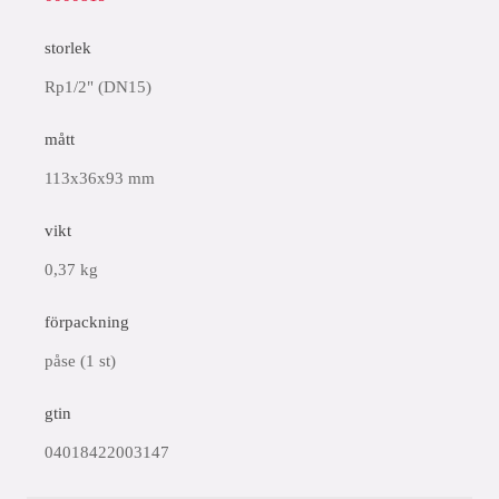
storlek
Rp1/2" (DN15)
mått
113x36x93 mm
vikt
0,37 kg
förpackning
påse (1 st)
gtin
04018422003147