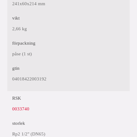
241x60x214 mm
vikt
2,66 kg
förpackning
påse (1 st)
gtin
04018422003192
RSK
0033740
storlek
Rp2 1/2" (DN65)