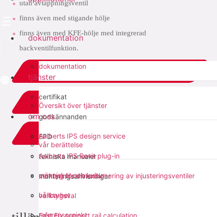
utan avtappningsventil
finns även med stigande hölje
finns även med KFE-hölje med integrerad
dokumentation
backventilfunktion.
dokumentation
ladda ner PDF
tjänster
certifikat
relaterat
Översikt över tjänster
om oss
godkännanden
add to list
Aalberts IPS design service
EPD
vår berättelse
Aalberts IPS Revit plug-in
tekniska manualer
dela med sig:
människor och kultur
verktyg för dimensionering av injusteringsventiler
monteringsanvisningar
hållbarhet
verktygsval
referensprojekt
Fast Fix support rail calculation