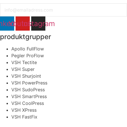
Email
nkedin
Youtube
Instagram
produktgrupper
Apollo FullFlow
Pegler ProFlow
VSH Tectite
VSH Super
VSH Shurjoint
VSH PowerPress
VSH SudoPress
VSH SmartPress
VSH CoolPress
VSH XPress
VSH FastFix