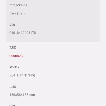
förpackning
påse (1 st)
gtin
04018422003178
RSK
0000823
storlek
Rp1 1/2" (DN40)
mått
189x56x168 mm
vikt