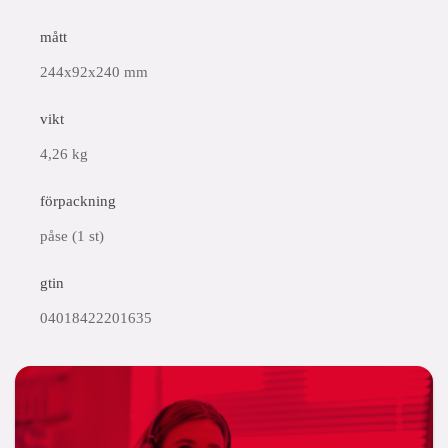
mått
244x92x240 mm
vikt
4,26 kg
förpackning
påse (1 st)
gtin
04018422201635