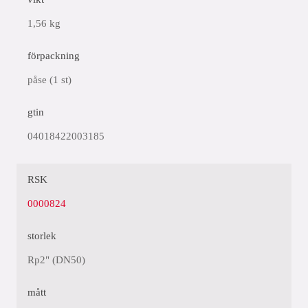
1,56 kg
förpackning
påse (1 st)
gtin
04018422003185
RSK
0000824
storlek
Rp2" (DN50)
mått