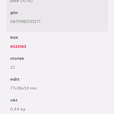
påse (10 st)
gtin
08711985133271
RSK
6323163
storlek
22
mått
77x38x53 mm
vikt
0,44 kg