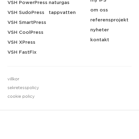
my IPS
VSH PowerPress
naturgas
om oss
VSH SudoPress
tappvatten
referensprojekt
VSH SmartPress
nyheter
VSH CoolPress
kontakt
VSH XPress
VSH FastFix
villkor
sekretesspolicy
cookie policy
3 downloads geselecteerd
spara