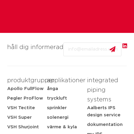
Email
håll dig informerad
produktgrupper
applikationer
integrated
Apollo FullFlow
ånga
piping
Pegler ProFlow
tryckluft
systems
VSH Tectite
sprinkler
Aalberts IPS
design service
VSH Super
solenergi
dokumentation
VSH Shurjoint
värme & kyla