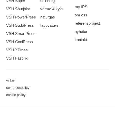
VSH Super
solenergi
my IPS
VSH Shurjoint
värme & kyla
om oss
VSH PowerPress
naturgas
referensprojekt
VSH SudoPress
tappvatten
nyheter
VSH SmartPress
kontakt
VSH CoolPress
VSH XPress
VSH FastFix
villkor
sekretesspolicy
cookie policy
3 downloads geselecteerd