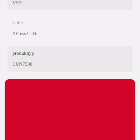
VSH
serier
XPress CuNi
produkttyp
CUN7508