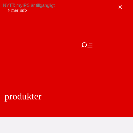
NYTT: myIPS är tillgängligt
mer info
stäng
produkter