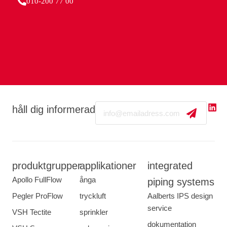
010-200 77 00
Email
håll dig informerad
produktgrupper
applikationer
integrated
Apollo FullFlow
ånga
piping systems
Pegler ProFlow
tryckluft
Aalberts IPS design
service
VSH Tectite
sprinkler
dokumentation