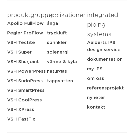
produktgrupper
applikationer
integrated
Apollo FullFlow
ånga
piping
Pegler ProFlow
tryckluft
systems
VSH Tectite
sprinkler
Aalberts IPS
design service
VSH Super
solenergi
dokumentation
VSH Shurjoint
värme & kyla
my IPS
VSH PowerPress
naturgas
om oss
VSH SudoPress
tappvatten
referensprojekt
VSH SmartPress
nyheter
VSH CoolPress
kontakt
VSH XPress
VSH FastFix