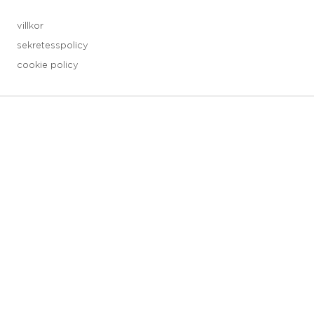
villkor
sekretesspolicy
cookie policy
3 downloads geselecteerd
spara