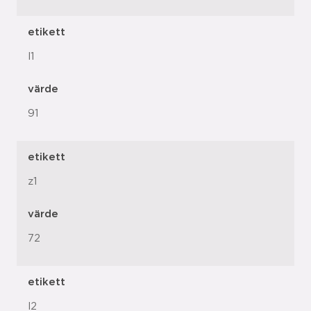
etikett
l1
värde
91
etikett
z1
värde
72
etikett
l2