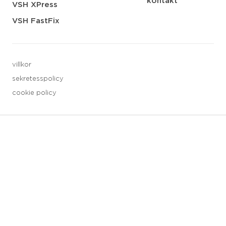
kontakt
VSH XPress
VSH FastFix
villkor
sekretesspolicy
cookie policy
3 downloads geselecteerd
spara