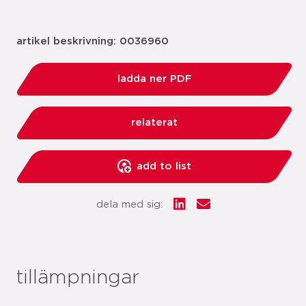
artikel beskrivning: 0036960
ladda ner PDF
relaterat
add to list
dela med sig:
tillämpningar