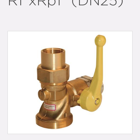
R1"xRp1" (DN25)