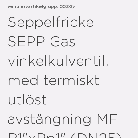
ventiler
artikelgrupp: 5520
Seppelfricke
SEPP Gas
vinkelkulventil,
med termiskt
utlöst
avstängning MF