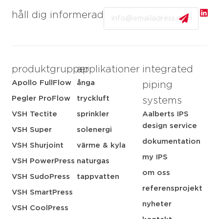
Email
håll dig informerad
produktgrupper
applikationer
integrated
Apollo FullFlow
ånga
piping
Pegler ProFlow
tryckluft
systems
VSH Tectite
sprinkler
Aalberts IPS
design service
VSH Super
solenergi
dokumentation
VSH Shurjoint
värme & kyla
my IPS
VSH PowerPress
naturgas
om oss
VSH SudoPress
tappvatten
referensprojekt
VSH SmartPress
nyheter
VSH CoolPress