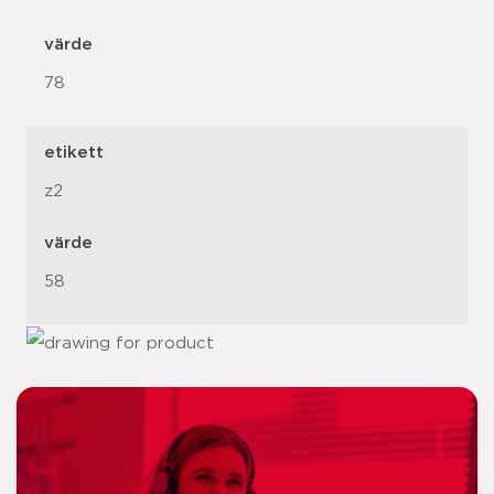
värde
78
etikett
z2
värde
58