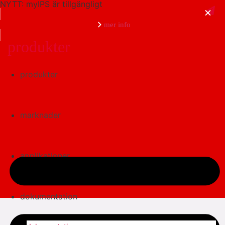
NYTT: myIPS är tillgängligt
mer info
produkter
produkter
stäng
marknader
applikationer
dokumentation