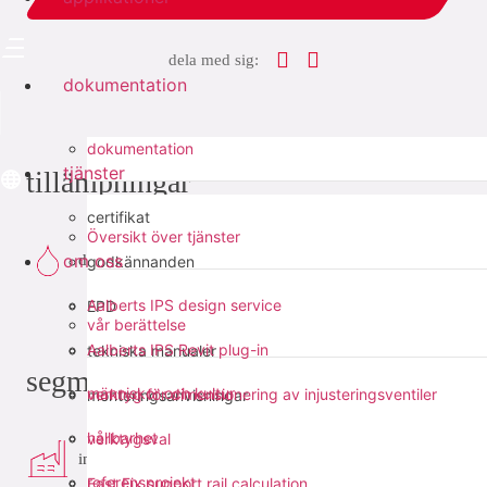
dela med sig:
dokumentation
dokumentation
tjänster
tillämpningar
certifikat
Översikt över tjänster
om oss
dricksvatten
godkännanden
Aalberts IPS design service
EPD
vår berättelse
Aalberts IPS Revit plug-in
tekniska manualer
segment
människor och kultur
verktyg för dimensionering av injusteringsventiler
monteringsanvisningar
hållbarhet
verktygsval
industri
referensprojekt
Fast Fix support rail calculation