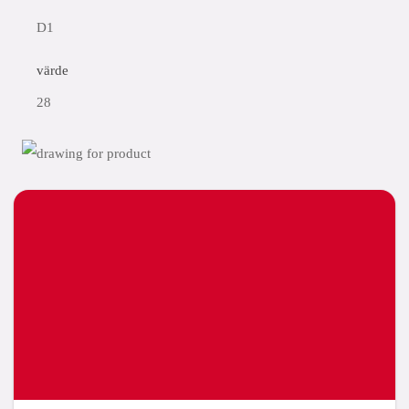
D1
värde
28