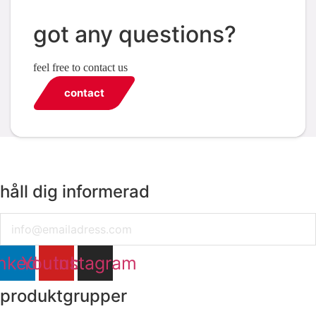
got any questions?
feel free to contact us
contact
håll dig informerad
Email
nkedin
Youtube
Instagram
produktgrupper