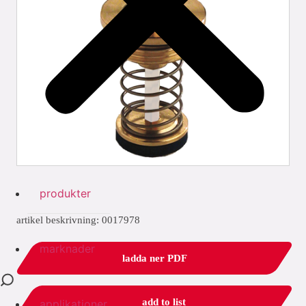
produkter
artikel beskrivning: 0017978
marknader
ladda ner PDF
add to list
applikationer