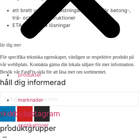
ett brett urval av infästningslösningar för betong-,
trä- och stålkonstruktioner
ETA-godkända lösningar
lär dig mer
För specifika tekniska egenskaper, vänligen se respektive produkt på
vår webbplats. Kontakta gärna din lokala säljare för mer information.
Besök vår FastFix-sida för att läsa mer om sortimentet.
produkter
håll dig informerad
Email
marknader
nkedin
Youtube
Instagram
applikationer
produktgrupper