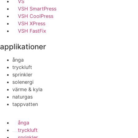
VSH SudoPress
VSH SmartPress
VSH CoolPress
VSH XPress
VSH FastFix
applikationer
ånga
tryckluft
sprinkler
solenergi
värme & kyla
naturgas
tappvatten
ånga
tryckluft
sprinkler