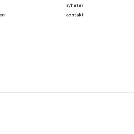
nyheter
en
kontakt
spar
ladda ner
e-post