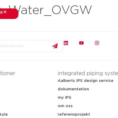
er_Water_OVGW
ng
stäng
knader
applikationer
dokumentation
tjänster
tioner
integrated piping syst
Aalberts IPS design service
dokumentation
my IPS
i
om oss
kyla
referensprojekt