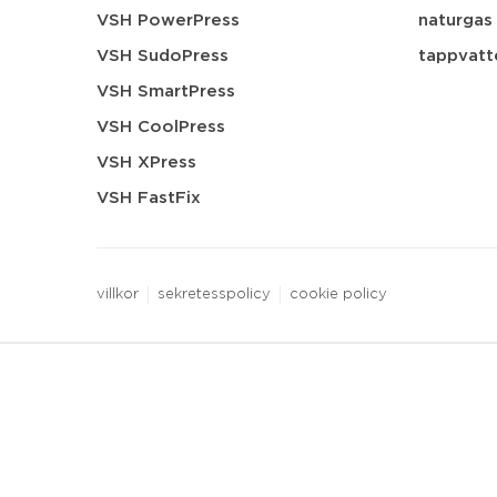
VSH PowerPress
naturgas
VSH SudoPress
tappvatt
VSH SmartPress
VSH CoolPress
VSH XPress
VSH FastFix
villkor
sekretesspolicy
cookie policy
3 downloads geselecteerd