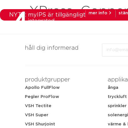
XPress_Copp
mer info
stä
NYTT: myIPS är tillgängligt
produkter
mar
Email
håll dig informerad
produktgrupper
applika
Apollo FullFlow
ånga
Pegler ProFlow
tryckluft
VSH Tectite
sprinkler
VSH Super
solenerg
VSH Shurjoint
värme & 