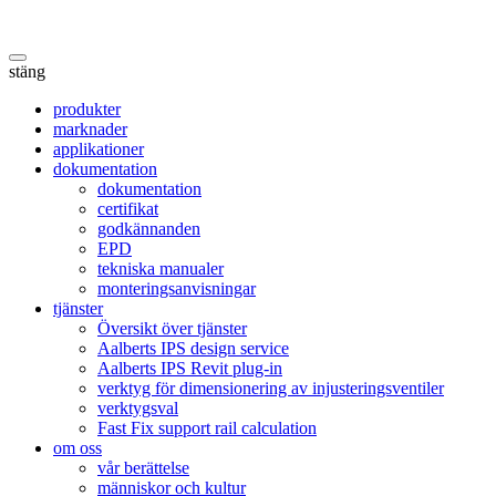
stäng
produkter
marknader
applikationer
dokumentation
dokumentation
certifikat
godkännanden
EPD
tekniska manualer
monteringsanvisningar
tjänster
Översikt över tjänster
Aalberts IPS design service
Aalberts IPS Revit plug-in
verktyg för dimensionering av injusteringsventiler
verktygsval
Fast Fix support rail calculation
om oss
vår berättelse
människor och kultur