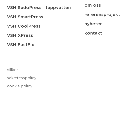
om oss
VSH SudoPress
tappvatten
referensprojekt
VSH SmartPress
nyheter
VSH CoolPress
kontakt
VSH XPress
VSH FastFix
villkor
sekretesspolicy
cookie policy
3 downloads geselecteerd
spara