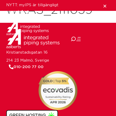
NYTT: myIPS är tillgängligt
WRAS_2111059
mer info
stäng
Kristianstadsgatan 16
214 23 Malmö, Sverige
010-200 77 00