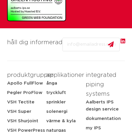
Email
håll dig informerad
produktgrupper
applikationer
integrated
Apollo FullFlow
ånga
piping
Pegler ProFlow
tryckluft
systems
VSH Tectite
sprinkler
Aalberts IPS
design service
VSH Super
solenergi
dokumentation
VSH Shurjoint
värme & kyla
my IPS
VSH PowerPress
naturgas