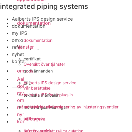
integrated piping systems
Aalberts IPS design service
dokumentation
dokumentation
my IPS
om oss
dokumentation
tjänster
referensprojekt
nyheter
certifikat
kontakt
Översikt över tjänster
om oss
godkännanden
Aalberts IPS design service
Aalberts IPS design service
EPD
dokumentation
vår berättelse
my IPS
Aalberts IPS Revit plug-in
tekniska manualer
om oss
människor och kultur
referensprojekt
verktyg för dimensionering av injusteringsventiler
monteringsanvisningar
nyheter
hållbarhet
verktygsval
kontakt
referensprojekt
Fast Fix support rail calculation