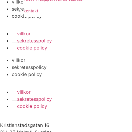
villkor
sekretesspolicy
kontakt
cookie policy
villkor
sekretesspolicy
cookie policy
villkor
sekretesspolicy
cookie policy
villkor
sekretesspolicy
cookie policy
Kristianstadsgatan 16