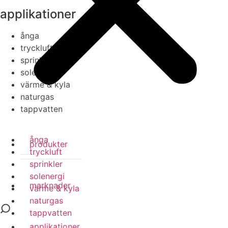
applikationer
ånga
tryckluft
sprinkler
solenergi
värme & kyla
naturgas
tappvatten
ånga
produkter
tryckluft
sprinkler
solenergi
marknader
värme & kyla
naturgas
tappvatten
applikationer