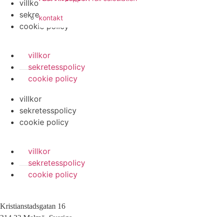
villkor
sekretesspolicy
kontakt
cookie policy
villkor
sekretesspolicy
cookie policy
villkor
sekretesspolicy
cookie policy
villkor
sekretesspolicy
cookie policy
Kristianstadsgatan 16