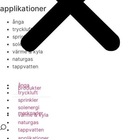
applikationer
ånga
tryckluft
sprinkler
solenergi
värme & kyla
naturgas
tappvatten
ånga
produkter
tryckluft
sprinkler
solenergi
marknader
värme & kyla
naturgas
tappvatten
applikationer