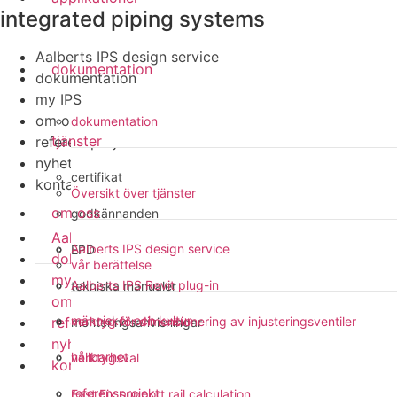
integrated piping systems
Aalberts IPS design service
dokumentation
dokumentation
my IPS
om oss
dokumentation
tjänster
referensprojekt
nyheter
certifikat
kontakt
Översikt över tjänster
om oss
godkännanden
Aalberts IPS design service
Aalberts IPS design service
EPD
dokumentation
vår berättelse
my IPS
Aalberts IPS Revit plug-in
tekniska manualer
om oss
människor och kultur
referensprojekt
verktyg för dimensionering av injusteringsventiler
monteringsanvisningar
nyheter
hållbarhet
verktygsval
kontakt
referensprojekt
Fast Fix support rail calculation