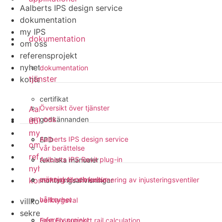
Aalberts IPS design service
dokumentation
my IPS
dokumentation
om oss
referensprojekt
nyheter
dokumentation
tjänster
kontakt
certifikat
Översikt över tjänster
Aalberts IPS design service
om oss
godkännanden
dokumentation
my IPS
Aalberts IPS design service
EPD
om oss
vår berättelse
referensprojekt
Aalberts IPS Revit plug-in
tekniska manualer
nyheter
människor och kultur
kontakt
verktyg för dimensionering av injusteringsventiler
monteringsanvisningar
hållbarhet
verktygsval
villkor
sekretesspolicy
referensprojekt
Fast Fix support rail calculation