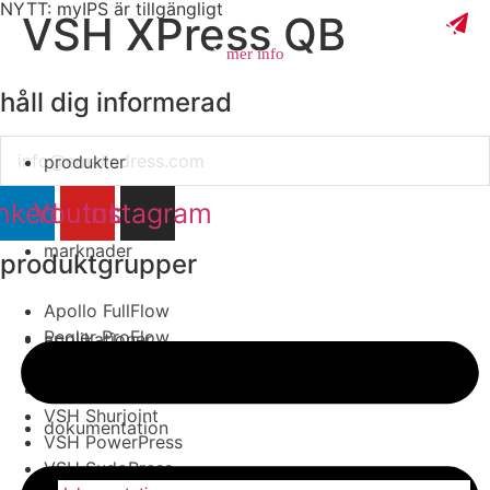
NYTT: myIPS är tillgängligt
VSH XPress QB
mer info
håll dig informerad
Email
produkter
stäng
nkedin
Youtube
Instagram
marknader
produktgrupper
Apollo FullFlow
Pegler ProFlow
applikationer
VSH Tectite
VSH Super
VSH Shurjoint
dokumentation
VSH PowerPress
VSH SudoPress