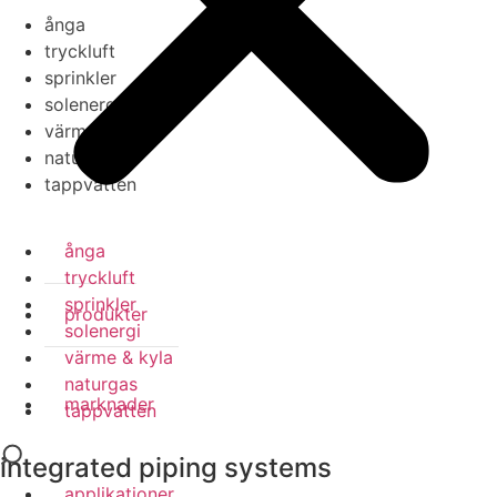
ånga
tryckluft
sprinkler
solenergi
värme & kyla
naturgas
tappvatten
ånga
tryckluft
sprinkler
produkter
solenergi
värme & kyla
naturgas
marknader
tappvatten
integrated piping systems
applikationer