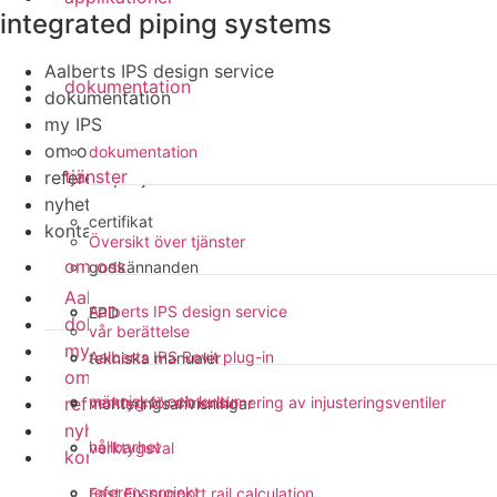
integrated piping systems
Aalberts IPS design service
dokumentation
dokumentation
my IPS
om oss
dokumentation
tjänster
referensprojekt
nyheter
certifikat
kontakt
Översikt över tjänster
om oss
godkännanden
Aalberts IPS design service
Aalberts IPS design service
EPD
dokumentation
vår berättelse
my IPS
Aalberts IPS Revit plug-in
tekniska manualer
om oss
människor och kultur
referensprojekt
verktyg för dimensionering av injusteringsventiler
monteringsanvisningar
nyheter
hållbarhet
verktygsval
kontakt
referensprojekt
Fast Fix support rail calculation