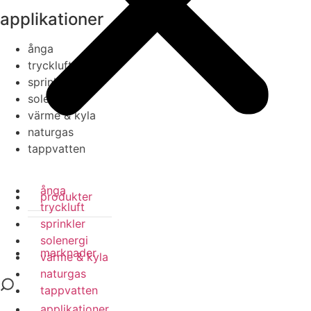
applikationer
ånga
tryckluft
sprinkler
solenergi
värme & kyla
naturgas
tappvatten
ånga
produkter
tryckluft
sprinkler
solenergi
marknader
värme & kyla
naturgas
tappvatten
applikationer