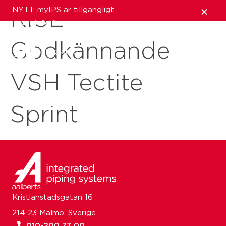
NYTT: myIPS är tillgängligt
RISE
mer info
Godkännande
stäng
VSH Tectite
Sprint
Kristianstadsgatan 16
214 23 Malmö, Sverige
010-200 77 00