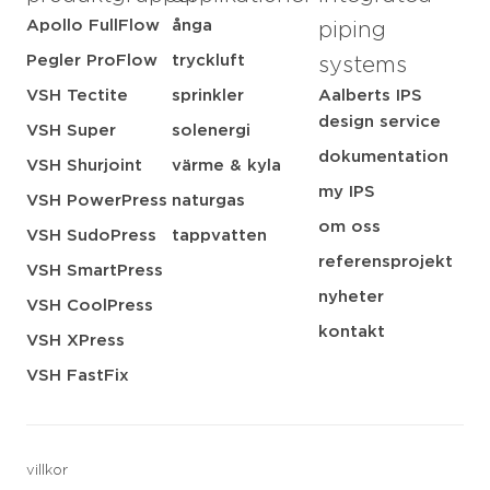
Apollo FullFlow
ånga
piping
Pegler ProFlow
tryckluft
systems
VSH Tectite
sprinkler
Aalberts IPS
design service
VSH Super
solenergi
dokumentation
VSH Shurjoint
värme & kyla
my IPS
VSH PowerPress
naturgas
om oss
VSH SudoPress
tappvatten
referensprojekt
VSH SmartPress
nyheter
VSH CoolPress
kontakt
VSH XPress
VSH FastFix
villkor