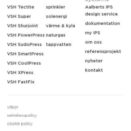
VSH Tectite
sprinkler
Aalberts IPS
design service
VSH Super
solenergi
dokumentation
VSH Shurjoint
värme & kyla
my IPS
VSH PowerPress
naturgas
om oss
VSH SudoPress
tappvatten
referensprojekt
VSH SmartPress
nyheter
VSH CoolPress
kontakt
VSH XPress
VSH FastFix
villkor
sekretesspolicy
cookie policy