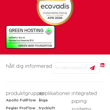
Email
håll dig informerad
produktgrupper
applikationer
integrated
Apollo FullFlow
ånga
piping
Pegler ProFlow
tryckluft
systems