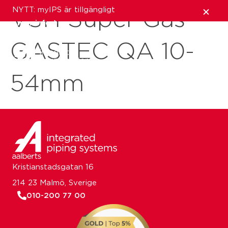
NYTT: myIPS är tillgängligt
VSH Super Gas
mer info
GASTEC QA 10-
stäng
54mm
Kristianstadsgatan 16
214 23 Malmö, Sverige
010-200 77 00