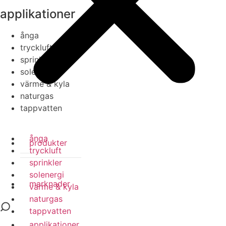
applikationer
ånga
tryckluft
sprinkler
solenergi
värme & kyla
naturgas
tappvatten
ånga
produkter
tryckluft
sprinkler
solenergi
marknader
värme & kyla
naturgas
tappvatten
applikationer