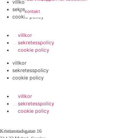
villkor
sekretesspolicy
kontakt
cookie policy
villkor
sekretesspolicy
cookie policy
villkor
sekretesspolicy
cookie policy
villkor
sekretesspolicy
cookie policy
Kristianstadsgatan 16