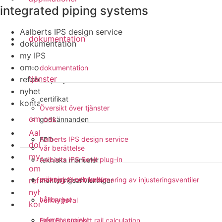
integrated piping systems
Aalberts IPS design service
dokumentation
dokumentation
my IPS
om oss
dokumentation
tjänster
referensprojekt
nyheter
certifikat
kontakt
Översikt över tjänster
om oss
godkännanden
Aalberts IPS design service
Aalberts IPS design service
EPD
dokumentation
vår berättelse
my IPS
Aalberts IPS Revit plug-in
tekniska manualer
om oss
människor och kultur
referensprojekt
verktyg för dimensionering av injusteringsventiler
monteringsanvisningar
nyheter
hållbarhet
verktygsval
kontakt
referensprojekt
Fast Fix support rail calculation