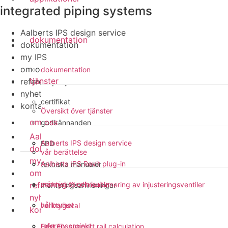
integrated piping systems
Aalberts IPS design service
dokumentation
dokumentation
my IPS
om oss
dokumentation
tjänster
referensprojekt
nyheter
certifikat
kontakt
Översikt över tjänster
om oss
godkännanden
Aalberts IPS design service
Aalberts IPS design service
EPD
dokumentation
vår berättelse
my IPS
Aalberts IPS Revit plug-in
tekniska manualer
om oss
människor och kultur
referensprojekt
verktyg för dimensionering av injusteringsventiler
monteringsanvisningar
nyheter
hållbarhet
verktygsval
kontakt
referensprojekt
Fast Fix support rail calculation