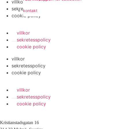
villkor
sekretesspolicy
kontakt
cookie policy
villkor
sekretesspolicy
cookie policy
villkor
sekretesspolicy
cookie policy
villkor
sekretesspolicy
cookie policy
Kristianstadsgatan 16