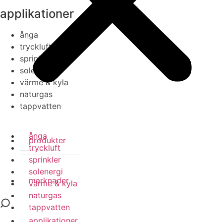
applikationer
ånga
tryckluft
sprinkler
solenergi
värme & kyla
naturgas
tappvatten
ånga
produkter
tryckluft
sprinkler
solenergi
marknader
värme & kyla
naturgas
tappvatten
applikationer