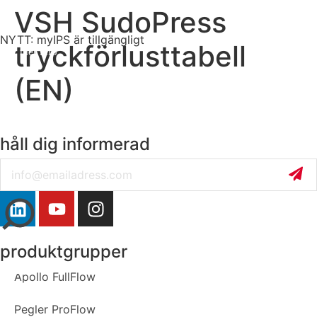
VSH SudoPress
NYTT: myIPS är tillgängligt
tryckförlusttabell
mer info
(EN)
håll dig informerad
Email
stäng
produktgrupper
Apollo FullFlow
Pegler ProFlow