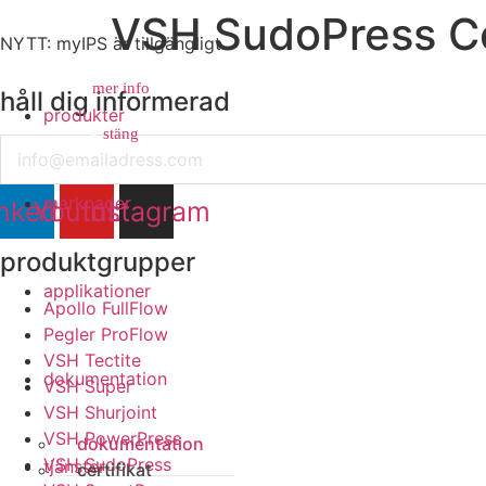
VSH SudoPress C
NYTT: myIPS är tillgängligt
mer info
håll dig informerad
produkter
stäng
stäng
Email
marknader
nkedin
Youtube
Instagram
produktgrupper
applikationer
Apollo FullFlow
Pegler ProFlow
VSH Tectite
dokumentation
VSH Super
VSH Shurjoint
VSH PowerPress
dokumentation
VSH SudoPress
tjänster
certifikat