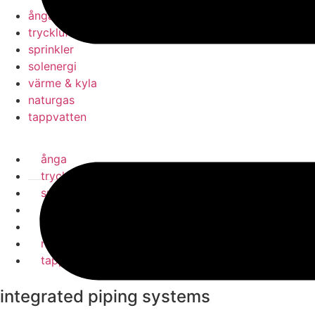
ånga
tryckluft
sprinkler
solenergi
värme & kyla
naturgas
tappvatten
ånga
tryckluft
sprinkler
solenergi
värme & kyla
naturgas
tappvatten
integrated piping systems