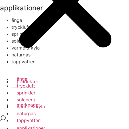
applikationer
ånga
tryckluft
sprinkler
solenergi
värme & kyla
naturgas
tappvatten
ånga
produkter
tryckluft
sprinkler
solenergi
marknader
värme & kyla
naturgas
tappvatten
applikationer