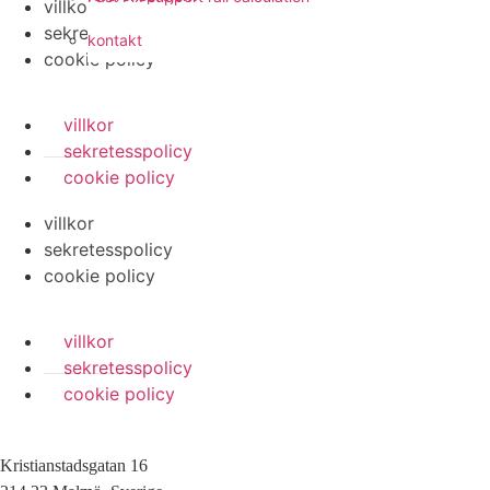
villkor
sekretesspolicy
kontakt
cookie policy
villkor
sekretesspolicy
cookie policy
villkor
sekretesspolicy
cookie policy
villkor
sekretesspolicy
cookie policy
Kristianstadsgatan 16