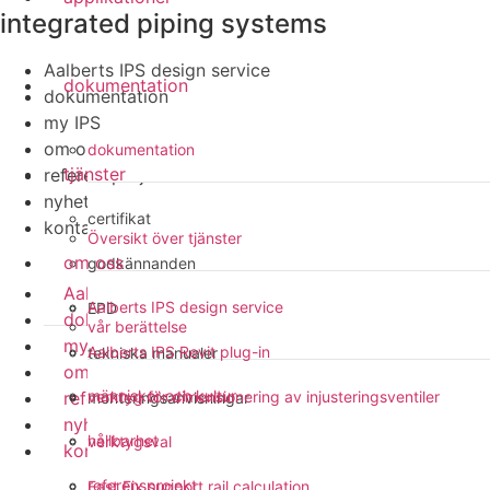
integrated piping systems
Aalberts IPS design service
dokumentation
dokumentation
my IPS
om oss
dokumentation
tjänster
referensprojekt
nyheter
certifikat
kontakt
Översikt över tjänster
om oss
godkännanden
Aalberts IPS design service
Aalberts IPS design service
EPD
dokumentation
vår berättelse
my IPS
Aalberts IPS Revit plug-in
tekniska manualer
om oss
människor och kultur
referensprojekt
verktyg för dimensionering av injusteringsventiler
monteringsanvisningar
nyheter
hållbarhet
verktygsval
kontakt
referensprojekt
Fast Fix support rail calculation