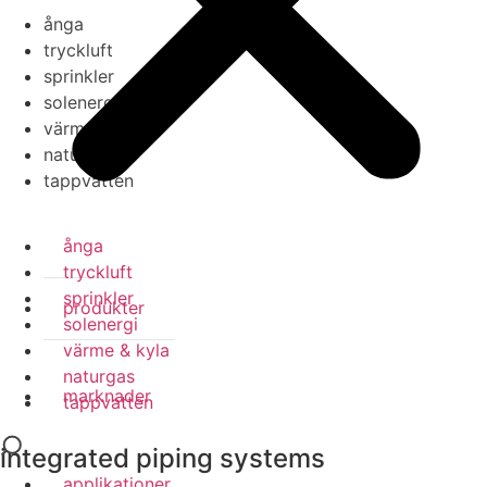
ånga
tryckluft
sprinkler
solenergi
värme & kyla
naturgas
tappvatten
ånga
tryckluft
sprinkler
produkter
solenergi
värme & kyla
naturgas
marknader
tappvatten
integrated piping systems
applikationer