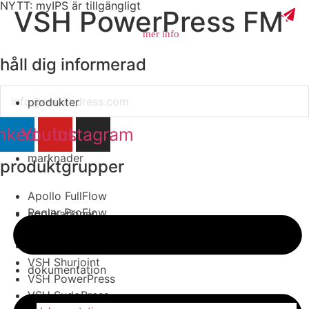
NYTT: myIPS är tillgängligt
VSH PowerPress FM
mer info
håll dig informerad
Email
produkter
stäng
nkedin
Youtube
Instagram
marknader
produktgrupper
Apollo FullFlow
Pegler ProFlow
applikationer
VSH Tectite
VSH Super
VSH Shurjoint
dokumentation
VSH PowerPress
VSH SudoPress