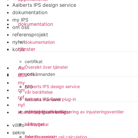
Aalberts IPS design service
dokumentation
my IPS
dokumentation
om oss
referensprojekt
nyheter
dokumentation
tjänster
kontakt
certifikat
Översikt över tjänster
Aalberts IPS design service
om oss
godkännanden
dokumentation
my IPS
Aalberts IPS design service
EPD
om oss
vår berättelse
referensprojekt
Aalberts IPS Revit plug-in
tekniska manualer
nyheter
människor och kultur
kontakt
verktyg för dimensionering av injusteringsventiler
monteringsanvisningar
hållbarhet
verktygsval
villkor
sekretesspolicy
referensprojekt
Fast Fix support rail calculation