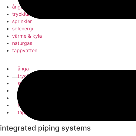
ånga
tryckluft
sprinkler
solenergi
värme & kyla
naturgas
tappvatten
ånga
tryckluft
sprinkler
solenergi
värme & kyla
naturgas
tappvatten
integrated piping systems