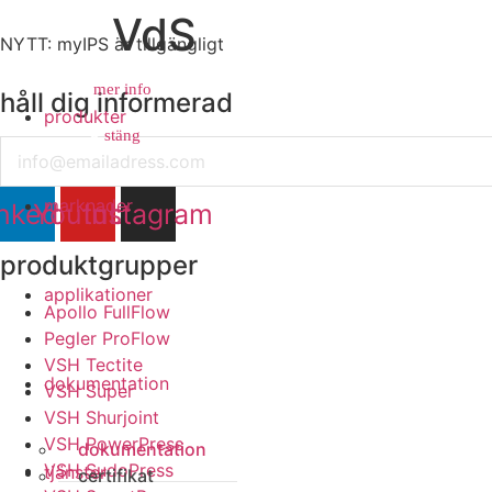
VdS
NYTT: myIPS är tillgängligt
mer info
håll dig informerad
produkter
stäng
stäng
Email
marknader
nkedin
Youtube
Instagram
produktgrupper
applikationer
Apollo FullFlow
Pegler ProFlow
VSH Tectite
dokumentation
VSH Super
VSH Shurjoint
VSH PowerPress
dokumentation
VSH SudoPress
tjänster
certifikat