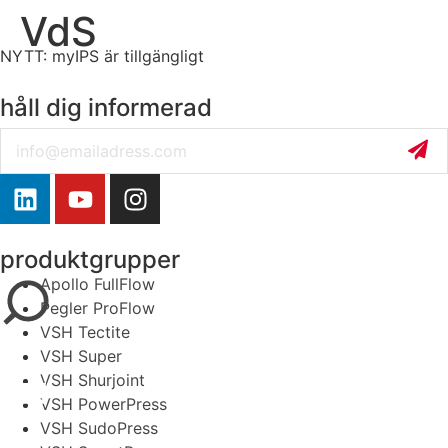
VdS
NYTT: myIPS är tillgängligt
mer info
håll dig informerad
Email
stäng
produktgrupper
Apollo FullFlow
Pegler ProFlow
VSH Tectite
VSH Super
VSH Shurjoint
VSH PowerPress
VSH SudoPress