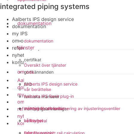
integrated piping systems
Aalberts IPS design service
dokumentation
dokumentation
my IPS
om oss
dokumentation
tjänster
referensprojekt
nyheter
certifikat
kontakt
Översikt över tjänster
om oss
godkännanden
Aalberts IPS design service
Aalberts IPS design service
EPD
dokumentation
vår berättelse
my IPS
Aalberts IPS Revit plug-in
tekniska manualer
om oss
människor och kultur
referensprojekt
verktyg för dimensionering av injusteringsventiler
monteringsanvisningar
nyheter
hållbarhet
verktygsval
kontakt
referensprojekt
Fast Fix support rail calculation