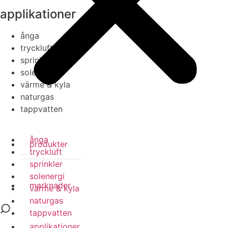
applikationer
ånga
tryckluft
sprinkler
solenergi
värme & kyla
naturgas
tappvatten
ånga
produkter
tryckluft
sprinkler
solenergi
marknader
värme & kyla
naturgas
tappvatten
applikationer