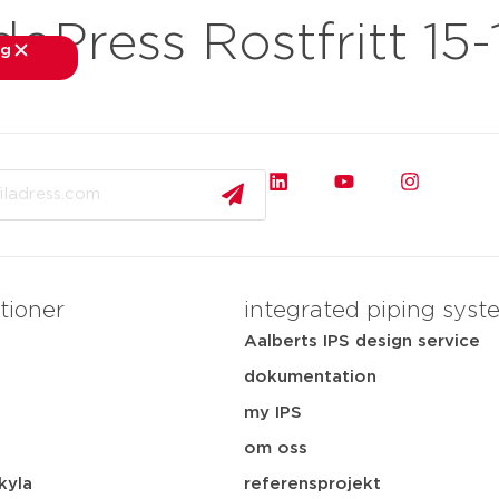
ress Rostfritt 15-
ng
stäng
knader
applikationer
dokumentation
tjänster
tioner
integrated piping syst
Aalberts IPS design service
dokumentation
my IPS
i
om oss
kyla
referensprojekt