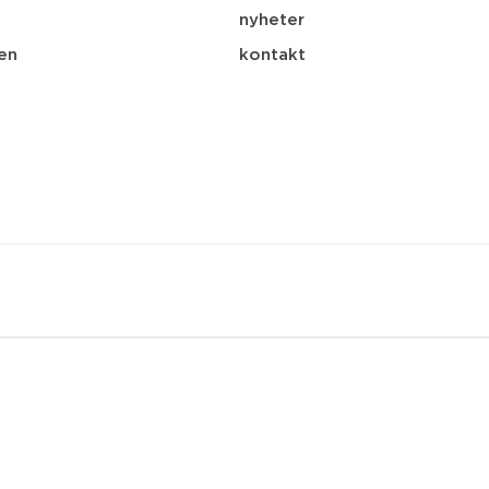
nyheter
en
kontakt
spar
ladda ner
e-post