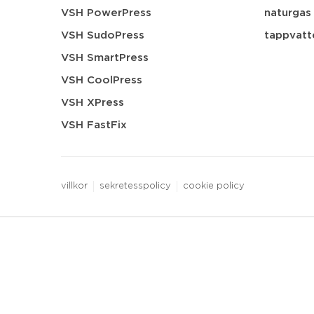
VSH PowerPress
naturgas
VSH SudoPress
tappvatt
VSH SmartPress
VSH CoolPress
VSH XPress
VSH FastFix
villkor
sekretesspolicy
cookie policy
3 downloads geselecteerd