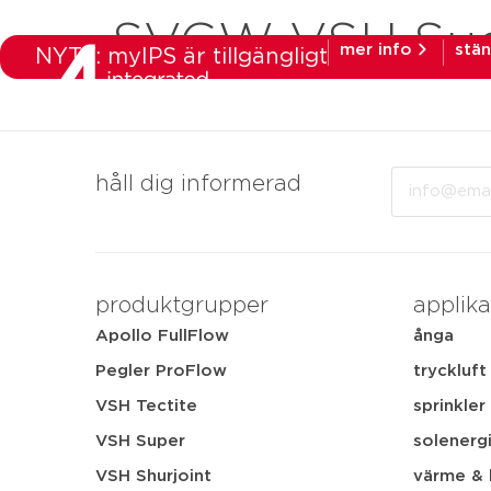
SVGW VSH SudoP
mer info
stä
NYTT: myIPS är tillgängligt
produkter
mar
Email
håll dig informerad
produktgrupper
applika
Apollo FullFlow
ånga
Pegler ProFlow
tryckluft
VSH Tectite
sprinkler
VSH Super
solenerg
VSH Shurjoint
värme & 