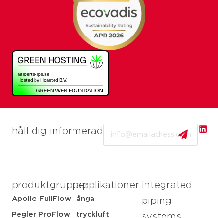
Email
håll dig informerad
produktgrupper
applikationer
integrated
Apollo FullFlow
ånga
piping
Pegler ProFlow
tryckluft
systems