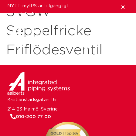
NYTT: myIPS är tillgängligt
SVGW
mer info
Seppelfricke
stäng
Friflödesventil
Kristianstadsgatan 16
214 23 Malmö, Sverige
010-200 77 00