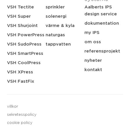
VSH Tectite
sprinkler
Aalberts IPS
design service
VSH Super
solenergi
dokumentation
VSH Shurjoint
värme & kyla
my IPS
VSH PowerPress
naturgas
om oss
VSH SudoPress
tappvatten
referensprojekt
VSH SmartPress
nyheter
VSH CoolPress
kontakt
VSH XPress
VSH FastFix
villkor
sekretesspolicy
cookie policy