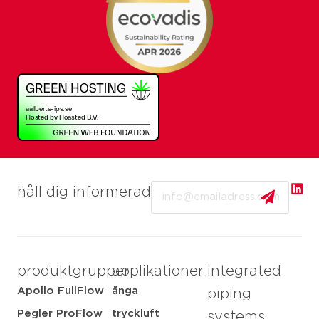
Email
håll dig informerad
produktgrupper
applikationer
integrated
Apollo FullFlow
ånga
piping
Pegler ProFlow
tryckluft
systems