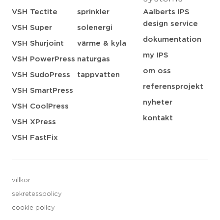
VSH Tectite
sprinkler
Aalberts IPS
design service
VSH Super
solenergi
dokumentation
VSH Shurjoint
värme & kyla
my IPS
VSH PowerPress
naturgas
om oss
VSH SudoPress
tappvatten
referensprojekt
VSH SmartPress
nyheter
VSH CoolPress
kontakt
VSH XPress
VSH FastFix
villkor
sekretesspolicy
cookie policy