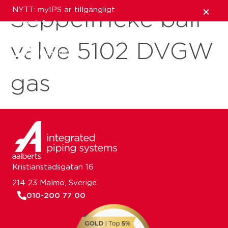
NYTT: myIPS är tillgängligt
Seppelfricke ball
mer info
valve 5102 DVGW
stäng
gas
Kristianstadsgatan 16
214 23 Malmö, Sverige
010-200 77 00