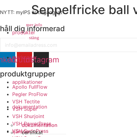
Seppelfricke ball
NYTT: myIPS är tillgängligt
mer info
håll dig informerad
produkter
stäng
stäng
Email
marknader
nkedin
Youtube
Instagram
produktgrupper
applikationer
Apollo FullFlow
Pegler ProFlow
VSH Tectite
dokumentation
VSH Super
VSH Shurjoint
VSH PowerPress
dokumentation
VSH SudoPress
tjänster
certifikat