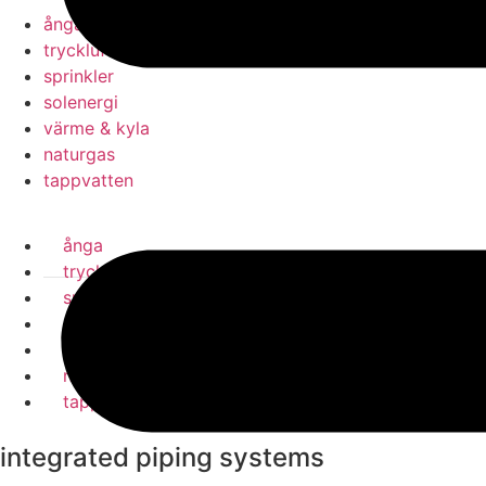
ånga
tryckluft
sprinkler
solenergi
värme & kyla
naturgas
tappvatten
ånga
tryckluft
sprinkler
solenergi
värme & kyla
naturgas
tappvatten
integrated piping systems