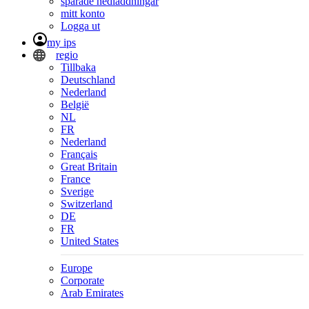
sparade nedladdningar
mitt konto
Logga ut
my ips
regio
Tillbaka
Deutschland
Nederland
België
NL
FR
Nederland
Français
Great Britain
France
Sverige
Switzerland
DE
FR
United States
Europe
Corporate
Arab Emirates