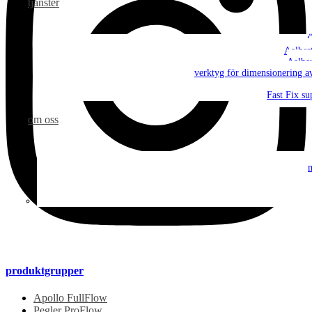
tjänster
Ö
Aalber
Aalber
verktyg för dimensionering av
Fast Fix su
om oss
produktgrupper
Apollo FullFlow
Pegler ProFlow