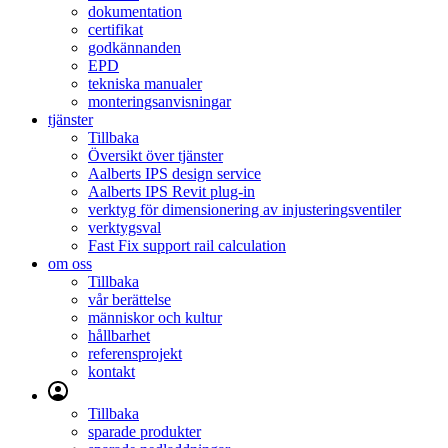
dokumentation
certifikat
godkännanden
EPD
tekniska manualer
monteringsanvisningar
tjänster
Tillbaka
Översikt över tjänster
Aalberts IPS design service
Aalberts IPS Revit plug-in
verktyg för dimensionering av injusteringsventiler
verktygsval
Fast Fix support rail calculation
om oss
Tillbaka
vår berättelse
människor och kultur
hållbarhet
referensprojekt
kontakt
Tillbaka
sparade produkter