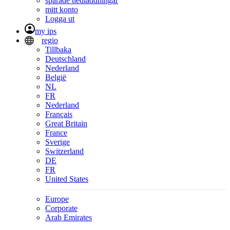
sparade nedladdningar
mitt konto
Logga ut
my ips
regio
Tillbaka
Deutschland
Nederland
België
NL
FR
Nederland
Français
Great Britain
France
Sverige
Switzerland
DE
FR
United States
Europe
Corporate
Arab Emirates