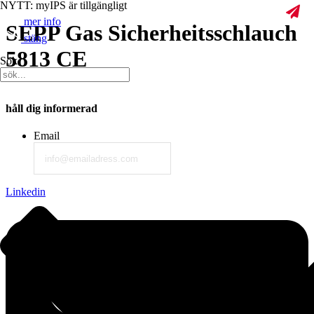
NYTT: myIPS är tillgängligt
mer info
SEPP Gas Sicherheitsschlauch
stäng
5813 CE
Sök
håll dig informerad
Email
Linkedin