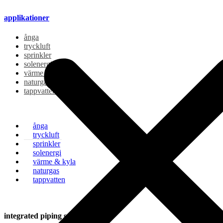
applikationer
ånga
tryckluft
sprinkler
solenergi
värme & kyla
naturgas
tappvatten
ånga
tryckluft
sprinkler
solenergi
värme & kyla
naturgas
tappvatten
integrated piping systems