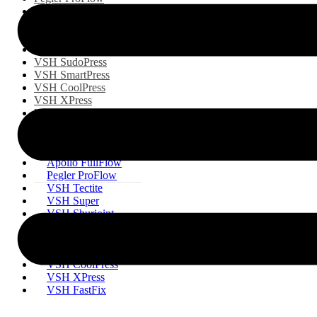
VSH Tectite
VSH Super
VSH Shurjoint
VSH PowerPress
VSH SudoPress
VSH SmartPress
VSH CoolPress
VSH XPress
VSH FastFix
Apollo FullFlow
Pegler ProFlow
VSH Tectite
VSH Super
VSH Shurjoint
VSH PowerPress
VSH SudoPress
VSH SmartPress
VSH CoolPress
VSH XPress
VSH FastFix