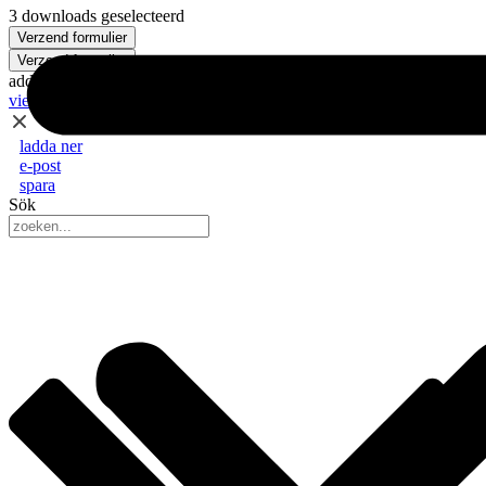
3 downloads geselecteerd
Verzend formulier
Verzend formulier
added to my IPS
view
ladda ner
e-post
spara
Sök