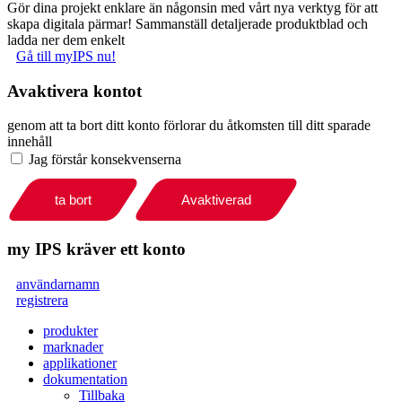
Gör dina projekt enklare än någonsin med vårt nya verktyg för att
skapa digitala pärmar! Sammanställ detaljerade produktblad och
ladda ner dem enkelt
Gå till myIPS nu!
Avaktivera kontot
genom att ta bort ditt konto förlorar du åtkomsten till ditt sparade
innehåll
Jag förstår konsekvenserna
ta bort
Avaktiverad
my IPS kräver ett konto
användarnamn
registrera
produkter
marknader
applikationer
dokumentation
Tillbaka