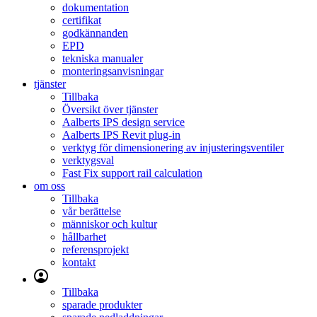
dokumentation
certifikat
godkännanden
EPD
tekniska manualer
monteringsanvisningar
tjänster
Tillbaka
Översikt över tjänster
Aalberts IPS design service
Aalberts IPS Revit plug-in
verktyg för dimensionering av injusteringsventiler
verktygsval
Fast Fix support rail calculation
om oss
Tillbaka
vår berättelse
människor och kultur
hållbarhet
referensprojekt
kontakt
Tillbaka
sparade produkter