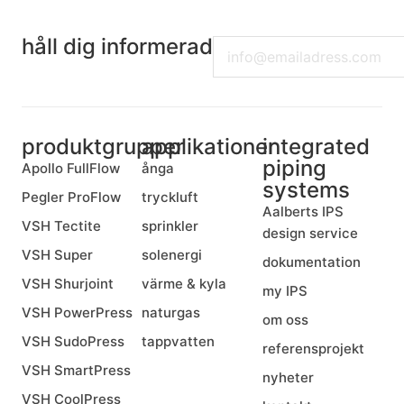
håll dig informerad
Email
produktgrupper
applikationer
integrated
piping
Apollo FullFlow
ånga
systems
Pegler ProFlow
tryckluft
Aalberts IPS
VSH Tectite
sprinkler
design service
VSH Super
solenergi
dokumentation
VSH Shurjoint
värme & kyla
my IPS
VSH PowerPress
naturgas
om oss
VSH SudoPress
tappvatten
referensprojekt
VSH SmartPress
nyheter
VSH CoolPress