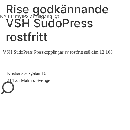
Rise godkännande
NYTT: myIPS är tillgängligt
VSH SudoPress
mer info
rostfritt
VSH SudoPress Presskopplingar av rostfritt stål dim 12-108
stäng
Kristianstadsgatan 16
214 23 Malmö, Sverige
010-200 77 00