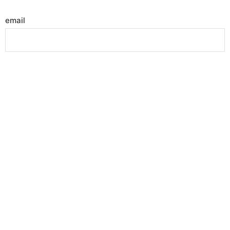
email
message
frivillig
send
NYTT: myIPS med digitala
pärmar