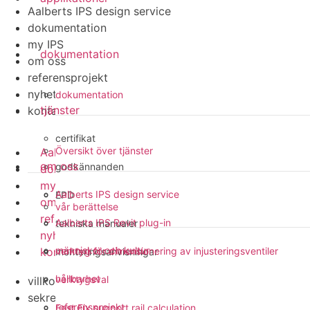
Aalberts IPS design service
dokumentation
my IPS
dokumentation
om oss
referensprojekt
nyheter
dokumentation
tjänster
kontakt
certifikat
Översikt över tjänster
Aalberts IPS design service
om oss
godkännanden
dokumentation
my IPS
Aalberts IPS design service
EPD
om oss
vår berättelse
referensprojekt
Aalberts IPS Revit plug-in
tekniska manualer
nyheter
människor och kultur
kontakt
verktyg för dimensionering av injusteringsventiler
monteringsanvisningar
hållbarhet
verktygsval
villkor
sekretesspolicy
referensprojekt
Fast Fix support rail calculation