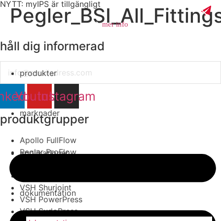
NYTT: myIPS är tillgängligt
Pegler_BSI_All_Fittin
mer info
håll dig informerad
Email
produkter
stäng
nkedin
Youtube
Instagram
marknader
produktgrupper
Apollo FullFlow
Pegler ProFlow
applikationer
VSH Tectite
VSH Super
VSH Shurjoint
dokumentation
VSH PowerPress
VSH SudoPress