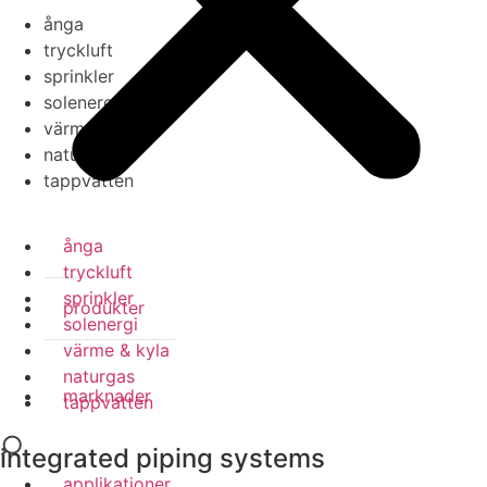
ånga
tryckluft
sprinkler
solenergi
värme & kyla
naturgas
tappvatten
ånga
tryckluft
sprinkler
produkter
solenergi
värme & kyla
naturgas
marknader
tappvatten
integrated piping systems
applikationer