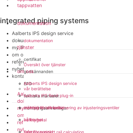
tappvatten
integrated piping systems
dokumentation
Aalberts IPS design service
dokumentation
dokumentation
tjänster
my IPS
om oss
certifikat
referensprojekt
Översikt över tjänster
nyheter
om oss
godkännanden
kontakt
Aalberts IPS design service
EPD
vår berättelse
Aalberts IPS design service
Aalberts IPS Revit plug-in
tekniska manualer
dokumentation
människor och kultur
my IPS
verktyg för dimensionering av injusteringsventiler
monteringsanvisningar
om oss
hållbarhet
verktygsval
referensprojekt
nyheter
referensprojekt
Fast Fix support rail calculation