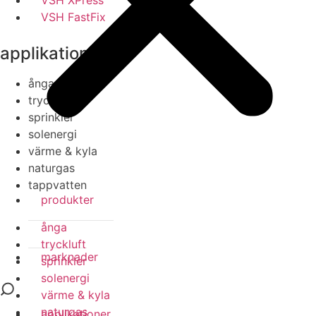
VSH XPress
VSH FastFix
applikationer
ånga
tryckluft
sprinkler
solenergi
värme & kyla
naturgas
tappvatten
produkter
ånga
tryckluft
marknader
sprinkler
solenergi
värme & kyla
naturgas
applikationer