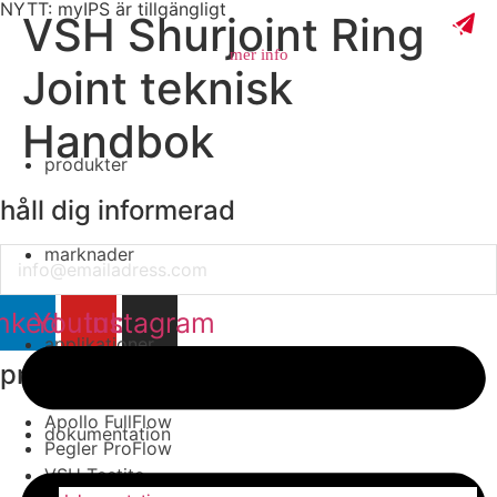
NYTT: myIPS är tillgängligt
VSH Shurjoint Ring
mer info
Joint teknisk
Handbok
produkter
stäng
håll dig informerad
marknader
Email
nkedin
Youtube
Instagram
applikationer
produktgrupper
Apollo FullFlow
dokumentation
Pegler ProFlow
VSH Tectite