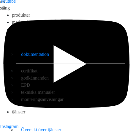
Youtube
stäng
produkter
marknader
applikationer
dokumentation
dokumentation
certifikat
godkännanden
EPD
tekniska manualer
monteringsanvisningar
tjänster
Instagram
Översikt över tjänster