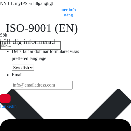
NYTT: myIPS är tillgängligt
mer info
stäng
ISO-9001 (EN)
Sök
håll dig informerad
Detta fält är dolt när formuläret visas
preffered language
Email
Linkedin