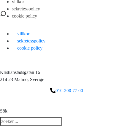
villkor
sekretesspolicy
cookie policy
villkor
sekretesspolicy
cookie policy
Kristianstadsgatan 16
214 23 Malmö, Sverige
010-200 77 00
3 downloads geselecteerd
Sök
ladda ner
e-post