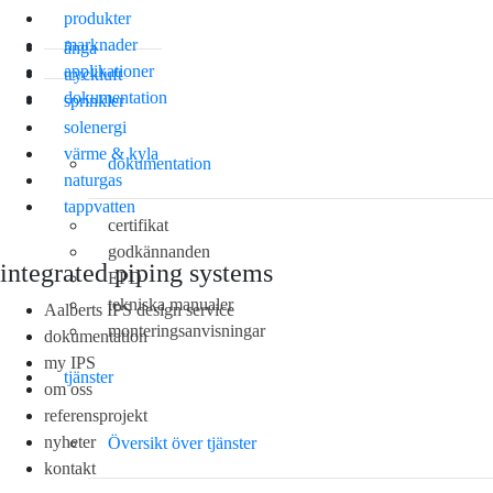
produkter
marknader
ånga
applikationer
tryckluft
dokumentation
sprinkler
solenergi
värme & kyla
dokumentation
naturgas
tappvatten
certifikat
godkännanden
integrated piping systems
EPD
tekniska manualer
Aalberts IPS design service
monteringsanvisningar
dokumentation
my IPS
tjänster
om oss
referensprojekt
nyheter
Översikt över tjänster
kontakt