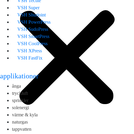
VSH Tectite
VSH Super
VSH Shurjoint
VSH PowerPress
VSH SudoPress
VSH SmartPress
VSH CoolPress
VSH XPress
VSH FastFix
applikationer
ånga
tryckluft
sprinkler
solenergi
värme & kyla
naturgas
tappvatten