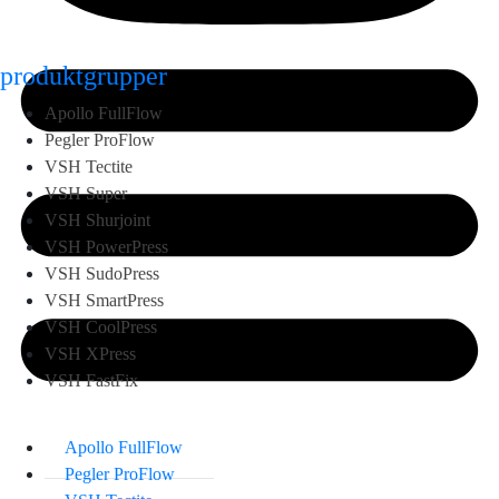
produktgrupper
Apollo FullFlow
Pegler ProFlow
VSH Tectite
VSH Super
VSH Shurjoint
VSH PowerPress
VSH SudoPress
VSH SmartPress
VSH CoolPress
VSH XPress
VSH FastFix
Apollo FullFlow
Pegler ProFlow