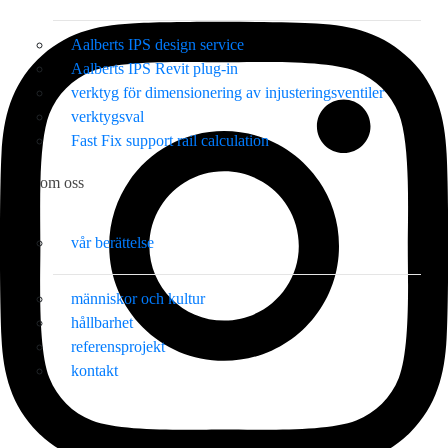
Aalberts IPS design service
Aalberts IPS Revit plug-in
verktyg för dimensionering av injusteringsventiler
verktygsval
Fast Fix support rail calculation
om oss
vår berättelse
människor och kultur
hållbarhet
referensprojekt
kontakt