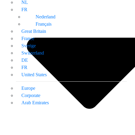
NL
FR
Nederland
Français
Great Britain
France
Sverige
Switzerland
DE
FR
United States
Europe
Corporate
Arab Emirates