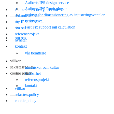
Aalberts IPS design service
Aalberts IPS Revit plug-in
Aalberts IPS design service
verktyg för dimensionering av injusteringsventiler
dokumentation
verktygsval
my IPS
Fast Fix support rail calculation
om oss
referensprojekt
om oss
nyheter
kontakt
vår berättelse
villkor
sekretesspolicy
människor och kultur
cookie policy
hållbarhet
referensprojekt
kontakt
villkor
sekretesspolicy
cookie policy