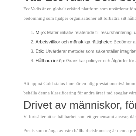
EcoVadis är en globalt erkänd plattform som utvärderar före
bedömning som hjälper organisationer att förbättra sitt hå
Miljö:
Mäter initiativ relaterade till resurshantering
Arbetsvillkor och mänskliga rättigheter:
Bedömer arb
Etik:
Utvärderar metoder som säkerställer integritet
Hållbara inköp:
Granskar policyer och åtgärder för 
Att uppnå Gold-status innebär en hög prestationsnivå inom 
behålla denna klassificering för andra året i rad speglar vå
Drivet av människor, f
Vi fortsätter att se hållbarhet som ett gemensamt ansvar, dä
Precis som många av våra hållbarhetsframsteg är denna pre