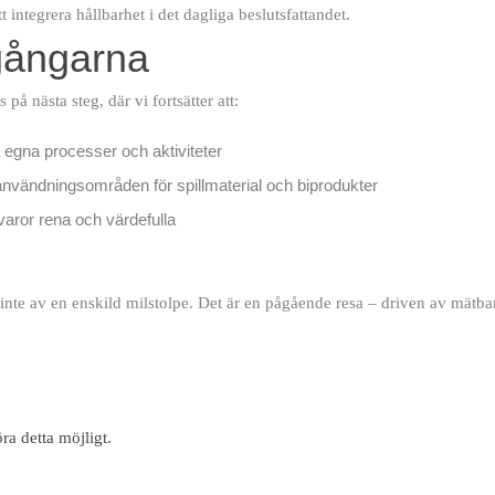
 integrera hållbarhet i det dagliga beslutsfattandet.
gångarna
på nästa steg, där vi fortsätter att:
 egna processer och aktiviteter
användningsområden för spillmaterial och biprodukter
åvaror rena och värdefulla
s inte av en enskild milstolpe. Det är en pågående resa – driven av mä
öra detta möjligt.