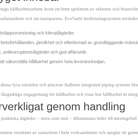
tags hållbarhetsarbete inom ett brett spektrum av sektorer och branscher.
llbarhetsarbete och sin transparens. EcoVadis bedömningssystem utvärde
, utsläppsminskning och klimatåtgärder.
etsförhållanden, jämlikhet och efterlevnad av grundläggande mänskli
, antikorruptionsåtgärder och god affärsetik.
att säkerställa hållbarhet genom hela leveranskedjan.
dessa fyra områden och placerar Aalberts integrated piping systems bla
rt långsiktiga engagemang för hållbarhet och visar hur hållbarhet är inte
örverkligat genom handling
r praktiska åtgärder – stora som små – tillsammans leder till meningsfull
station resultatet av samarbete i hela verksamheten och speglar de gem