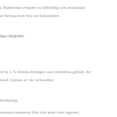
 Plattformen erbjuder en tillförlitlig och omfattande
rar företag inom fyra nyckelområden:
ga rättigheter.
nd de 5 % främsta företagen som utvärderas globalt. Att
grerad i kärnan av vår verksamhet.
 förändring.
ensamma insatserna från våra team över regioner,