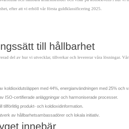
t, efter att vi erhöll vår första guldklassificering 2025.
ngssätt till hållbarhet
erad del av hur vi utvecklar, tillverkar och levererar våra lösningar. Vår
 av koldioxidutsläppen med 44%, energianvändningen med 25% och va
 av ISO-certifierade anläggningar och harmoniserade processer.
l tillförlitlig produkt- och koldioxidinformation.
ätverk av hållbarhetsambassadörer och lokala initiativ.
yget innebär