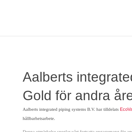
Aalberts integra
Gold för andra år
produkter
markna
Aalberts integrate
Gold för andra året
EcoVa
Aalberts integrated piping systems B.V. har tilldelats
hållbarhetsarbete.
Denna utmärkelse speglar vårt fortsatta engagemang för ans