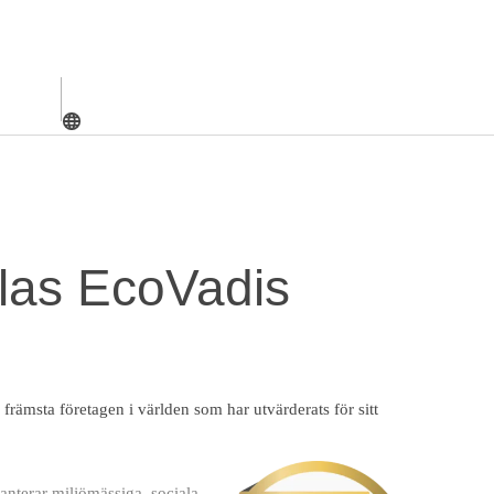
ldelas EcoVadis
elas EcoVadis
 främsta företagen i världen som har utvärderats för sitt
anterar miljömässiga, sociala