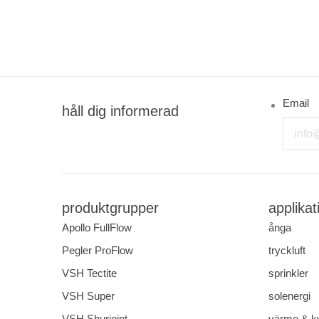
Email
håll dig informerad
produktgrupper
applikat
Apollo FullFlow
ånga
Pegler ProFlow
tryckluft
VSH Tectite
sprinkler
VSH Super
solenergi
VSH Shurjoint
värme & k