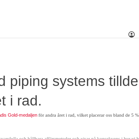
ted piping systems til
stäng
et i rad.
der
applikationer
dokumentation
tjänster
om oss
d piping systems tilld
 i rad.
dis Gold-medaljen
för andra året i rad, vilket placerar oss bland de 5 %
varsfulla och hållbara affärsmetoder och visar på konsekvens i hur vi h