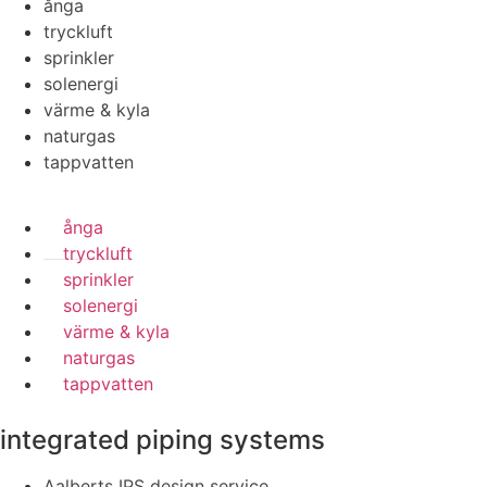
ånga
tryckluft
sprinkler
solenergi
värme & kyla
naturgas
tappvatten
ånga
tryckluft
sprinkler
solenergi
värme & kyla
naturgas
tappvatten
integrated piping systems
Aalberts IPS design service