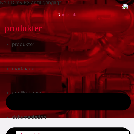
NYTT: myIPS är tillgängligt
mer info
produkter
produkter
stäng
marknader
applikationer
dokumentation