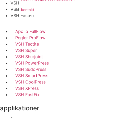
VSH CoolPress
VSH XPress
kontakt
VSH FastFix
Apollo FullFlow
Pegler ProFlow
VSH Tectite
VSH Super
VSH Shurjoint
VSH PowerPress
VSH SudoPress
VSH SmartPress
VSH CoolPress
VSH XPress
VSH FastFix
applikationer