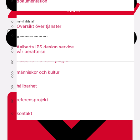
dokumentation
tjänster
Filters
certifikat
Översikt över tjänster
om oss
select all
godkännanden
Aalberts IPS design service
EPD
vår berättelse
Aalberts IPS Revit plug-in
tekniska manualer
människor och kultur
verktyg för dimensionering av injusteringsventiler
monteringsanvisningar
hållbarhet
verktygsval
referensprojekt
Fast Fix support rail calculation
kontakt