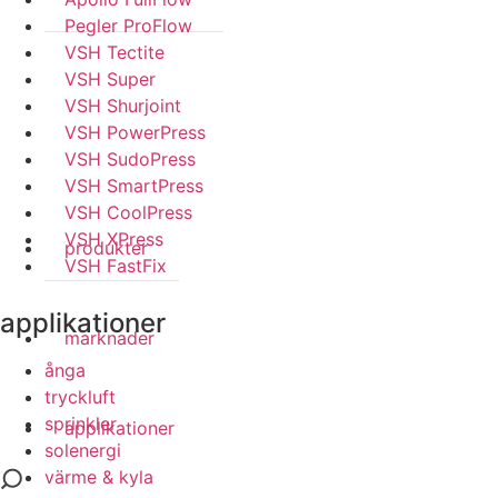
Pegler ProFlow
VSH Tectite
VSH Super
VSH Shurjoint
VSH PowerPress
VSH SudoPress
VSH SmartPress
VSH CoolPress
VSH XPress
produkter
VSH FastFix
applikationer
marknader
ånga
tryckluft
sprinkler
applikationer
solenergi
värme & kyla