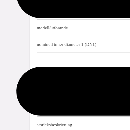
material
modell/utförande
nominell inner diameter 1 (DN1)
segment
tillämpningar
godkännanden
storleksbeskrivning