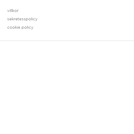
villkor
sekretesspolicy
cookie policy
3 downloads geselecteerd
spara