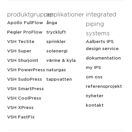
produktgrupper
applikationer
integrated
Apollo FullFlow
ånga
piping
Pegler ProFlow
tryckluft
systems
VSH Tectite
sprinkler
Aalberts IPS
design service
VSH Super
solenergi
dokumentation
VSH Shurjoint
värme & kyla
my IPS
VSH PowerPress
naturgas
om oss
VSH SudoPress
tappvatten
referensprojekt
VSH SmartPress
nyheter
VSH CoolPress
kontakt
VSH XPress
VSH FastFix