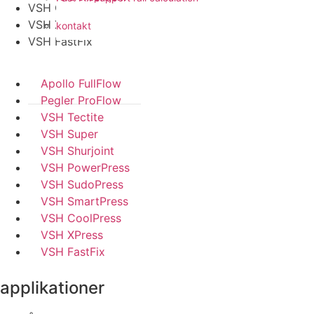
VSH CoolPress
VSH XPress
kontakt
VSH FastFix
Apollo FullFlow
Pegler ProFlow
VSH Tectite
VSH Super
VSH Shurjoint
VSH PowerPress
VSH SudoPress
VSH SmartPress
VSH CoolPress
VSH XPress
VSH FastFix
applikationer