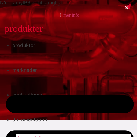
NYTT: myIPS är tillgängligt
mer info
produkter
produkter
stäng
marknader
applikationer
dokumentation