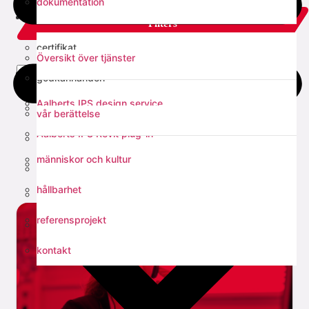
dokumentation
tjänster
Filters
certifikat
Översikt över tjänster
om oss
select all
godkännanden
Aalberts IPS design service
EPD
vår berättelse
Aalberts IPS Revit plug-in
tekniska manualer
människor och kultur
verktyg för dimensionering av injusteringsventiler
monteringsanvisningar
hållbarhet
verktygsval
referensprojekt
Fast Fix support rail calculation
kontakt