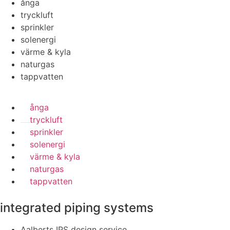
ånga
tryckluft
sprinkler
solenergi
värme & kyla
naturgas
tappvatten
ånga
tryckluft
sprinkler
solenergi
värme & kyla
naturgas
tappvatten
integrated piping systems
Aalberts IPS design service