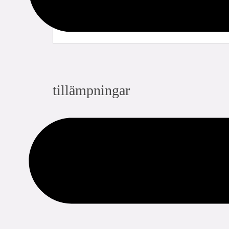
tillämpningar
tryckluft
naturgas
väte (H2)