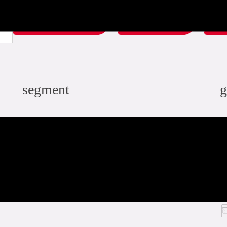
ladda ner PDF
relaterat
segment
g
industri
infra