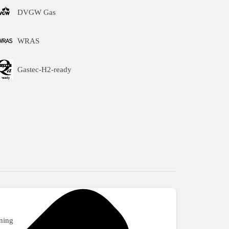
DVGW Gas
WRAS
Gastec-H2-ready
ning
gtin