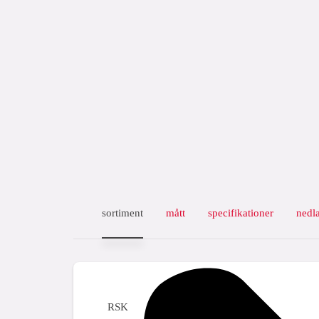
sortiment
mått
specifikationer
nedl
RSK
storlek