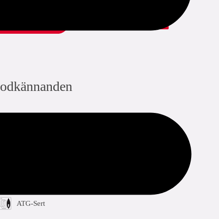
add to list
dela med sig:
odkännanden
ARGB-KVBG
TSU
GASTEC
ATG-Sert