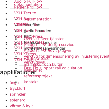
Apollo FullFlow
dokumentation
Pegler ProFlow
VSH Tectite
VSH Super
dokumentation
tjänster
VSH Shurjoint
certifikat
VSH PowerPress
godkännanden
VSH SudoPress
EPD
Översikt över tjänster
VSH SmartPress
tekniska manualer
om oss
Aalberts IPS design service
VSH CoolPress
monteringsanvisningar
Aalberts IPS Revit plug-in
VSH XPress
verktyg för dimensionering av injusteringsvent
vår berättelse
VSH FastFix
verktygsval
människor och kultur
Fast Fix support rail calculation
hållbarhet
applikationer
referensprojekt
kontakt
ånga
tryckluft
sprinkler
solenergi
värme & kyla