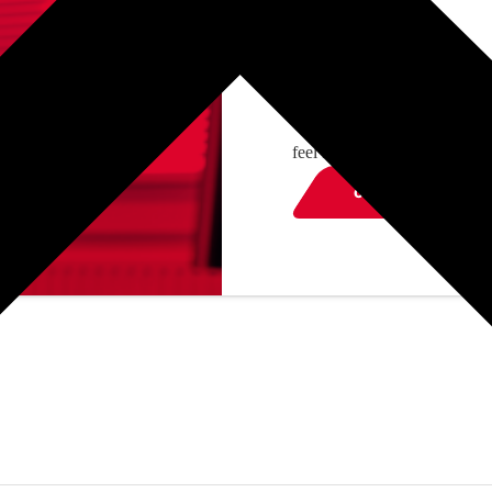
got any que
feel free to contact us
contact