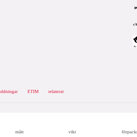
addningar
ETIM
relaterat
mått
vikt
förpack