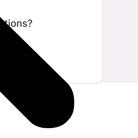
stions?