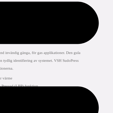
d invändig gänga, för gas applikationer. Den gula
n tydlig identifiering av systemet. VSH SudoPress
tionerna.
er värme
 Pressed (LBP) funktion