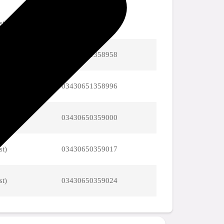
st)
03430651358941
st)
03430651358958
st)
03430651358996
st)
03430650359000
st)
03430650359017
st)
03430650359024