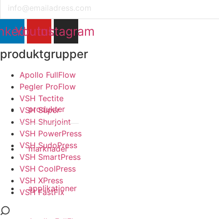
Email
nkedin
Youtube
Instagram
produktgrupper
Apollo FullFlow
Pegler ProFlow
VSH Tectite
produkter
VSH Super
VSH Shurjoint
VSH PowerPress
VSH SudoPress
marknader
VSH SmartPress
VSH CoolPress
VSH XPress
applikationer
VSH FastFix