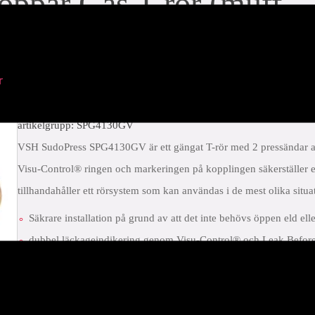
ppar Gas T-rör (muff
r
artikelgrupp: SPG4130GV
VSH SudoPress SPG4130GV är ett gängat T-rör med 2 pressändar an
Visu-Control® ringen och markeringen på kopplingen säkerställer e
tillhandahåller ett rörsystem som kan användas i de mest olika situa
Säkrare installation på grund av att det inte behövs öppen eld ell
dubbel läckageindikering genom Visu-Control® och Leak Before
har alla relevanta godkännanden
tydlig märkning av material och dimension på kopplingen