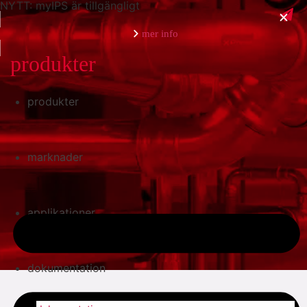
NYTT: myIPS är tillgängligt
mer info
produkter
produkter
stäng
marknader
applikationer
dokumentation