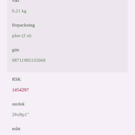
vikt
0,21 kg
förpackning
påse (2 st)
gtin
08711985155068
RSK
1454297
storlek
28xRp1"
mått