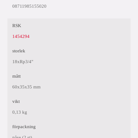
08711985155020
RSK
1454294
storlek
18xRp3/4"
mått
60x35x35 mm
vikt
0,13 kg
förpackning
påse (2 st)