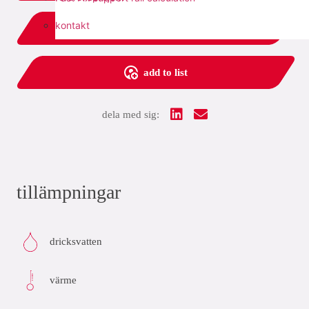
kontakt
relaterat
add to list
dela med sig:
tillämpningar
dricksvatten
värme