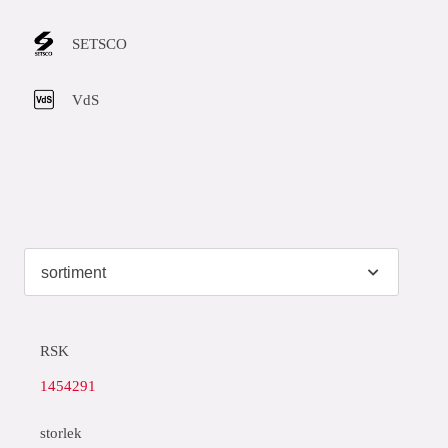
SETSCO
VdS
RSK
1454291
storlek