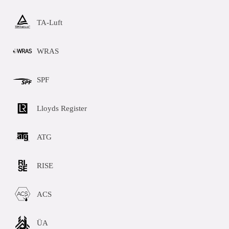
TA-Luft
WRAS
SPF
Lloyds Register
ATG
RISE
ACS
ÜA