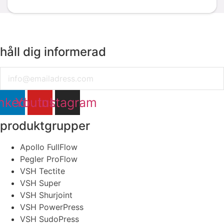
håll dig informerad
Email
nkedin
Youtube
Instagram
produktgrupper
Apollo FullFlow
Pegler ProFlow
VSH Tectite
VSH Super
VSH Shurjoint
VSH PowerPress
VSH SudoPress