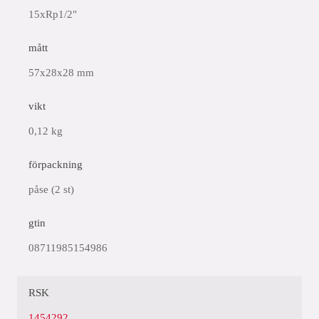
15xRp1/2"
mått
57x28x28 mm
vikt
0,12 kg
förpackning
påse (2 st)
gtin
08711985154986
RSK
1454292