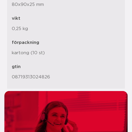
80x90x25 mm
vikt
0,25 kg
förpackning
kartong (10 st)
gtin
08719313024826