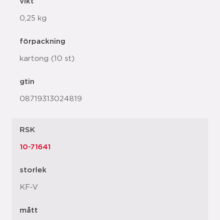
vikt
0,25 kg
förpackning
kartong (10 st)
gtin
08719313024819
RSK
10-71641
storlek
KF-V
mått