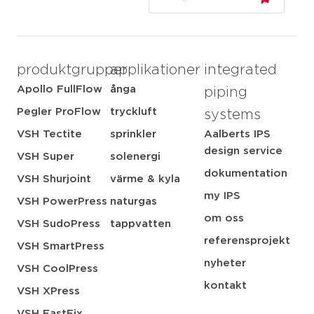
produktgrupper
applikationer
integrated
Apollo FullFlow
ånga
piping
Pegler ProFlow
tryckluft
systems
VSH Tectite
sprinkler
Aalberts IPS
design service
VSH Super
solenergi
dokumentation
VSH Shurjoint
värme & kyla
my IPS
VSH PowerPress
naturgas
om oss
VSH SudoPress
tappvatten
referensprojekt
VSH SmartPress
nyheter
VSH CoolPress
kontakt
VSH XPress
VSH FastFix