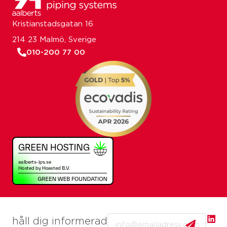
Kristianstadsgatan 16
214 23 Malmö, Sverige
010-200 77 00
Email
håll dig informerad