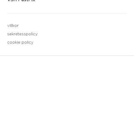
villkor
sekretesspolicy
cookie policy
3 downloads geselecteerd
spara