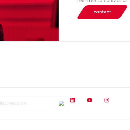
feel free to contact us
contact