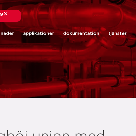
ng
stäng
knader
applikationer
dokumentation
tjänster