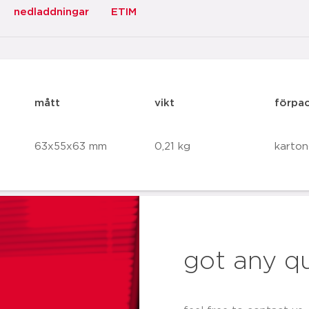
nedladdningar
ETIM
mått
vikt
förpa
63x55x63 mm
0,21 kg
karton
got any q