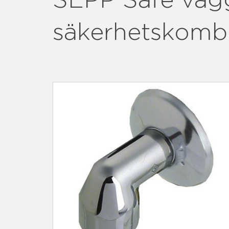
SEPP Safe väg
säkerhetskomb