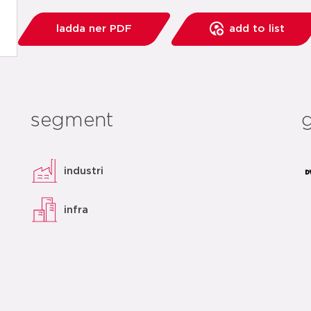
ladda ner PDF
add to list
segment
industri
infra