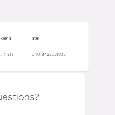
ckning
gtin
g (1 st)
04018422021035
uestions?