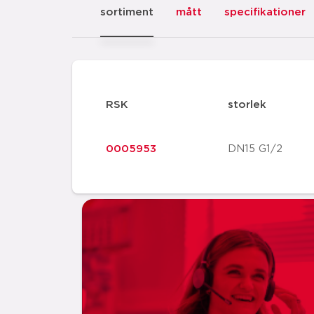
sortiment
mått
specifikationer
RSK
storlek
0005953
DN15 G1/2