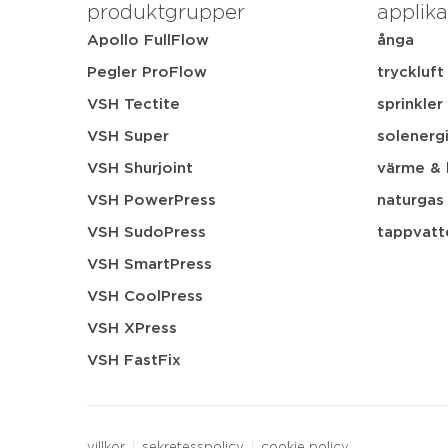
produktgrupper
applika
Apollo FullFlow
ånga
Pegler ProFlow
tryckluft
VSH Tectite
sprinkler
VSH Super
solenerg
VSH Shurjoint
värme & 
VSH PowerPress
naturgas
VSH SudoPress
tappvatt
VSH SmartPress
VSH CoolPress
VSH XPress
VSH FastFix
villkor
sekretesspolicy
cookie policy