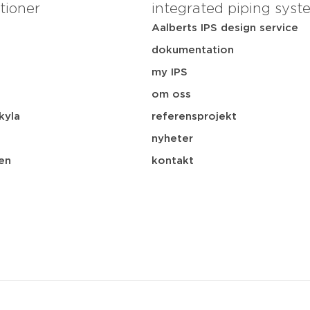
tioner
integrated piping syst
Aalberts IPS design service
dokumentation
my IPS
i
om oss
kyla
referensprojekt
nyheter
en
kontakt