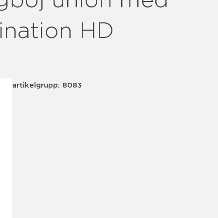
gböj union med
ination HD
artikelgrupp: 8083