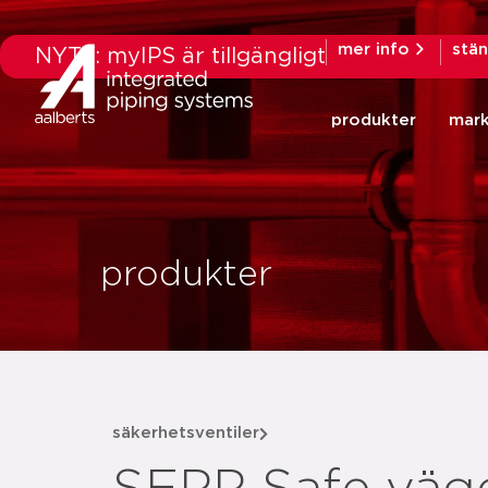
mer info
stä
NYTT: myIPS är tillgängligt
produkter
mar
produkter
säkerhetsventiler