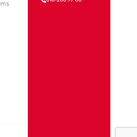
010-200 77 00
ems