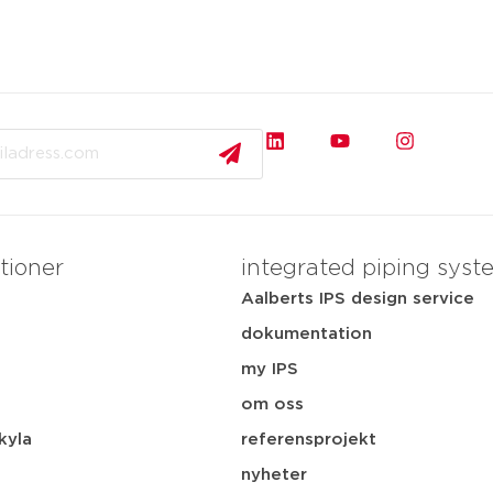
tioner
integrated piping syst
Aalberts IPS design service
dokumentation
my IPS
i
om oss
kyla
referensprojekt
nyheter