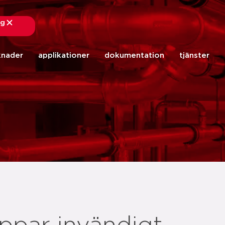
ng
stäng
knader
applikationer
dokumentation
tjänster