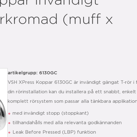
ppar invändigt
örkromad (muff x
artikelgrupp: 6130GC
VSH XPress Koppar 6130GC är invändigt gängat T-rör i
din rörinstallation kan du installera på ett snabbt, enkel
komplett rörsystem som passar alla tänkbara applikation
med invändigt stopp (stoppkant)
tillhandahålls med alla relevanta godkännanden
Leak Before Pressed (LBP) funktion