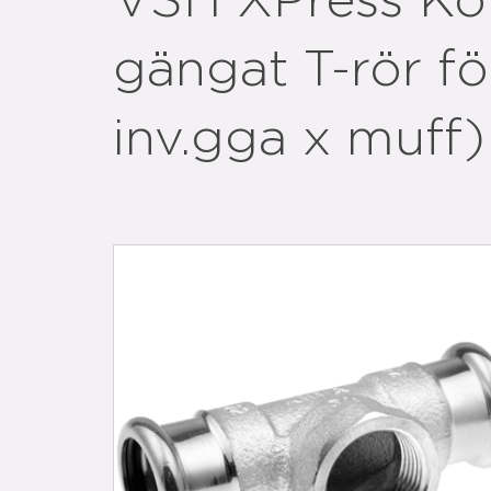
VSH XPress Ko
gängat T-rör f
inv.gga x muff)