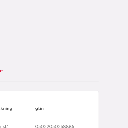
at
ckning
gtin
5 st)
05022050258885