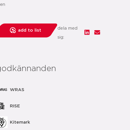
gen
dela med
add to list
sig:
godkännanden
WRAS
RISE
Kitemark