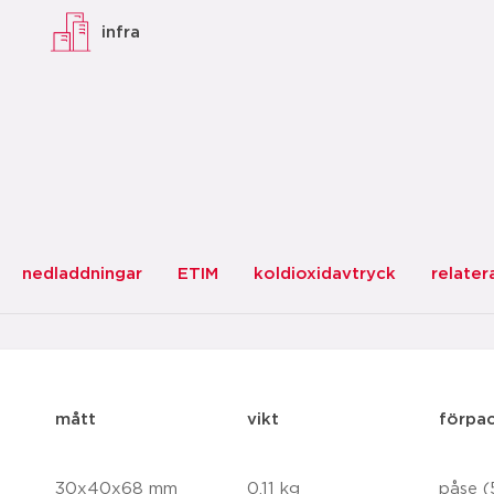
infra
nedladdningar
ETIM
koldioxidavtryck
relater
mått
vikt
förpa
30x40x68 mm
0,11 kg
påse (