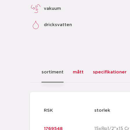
vakuum
dricksvatten
sortiment
mått
specifikationer
RSK
storlek
1769548
15xRp1/2"x15 Cr