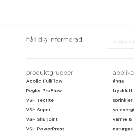
Email
håll dig informerad
produktgrupper
applika
Apollo FullFlow
ånga
Pegler ProFlow
tryckluft
VSH Tectite
sprinkler
VSH Super
solenerg
VSH Shurjoint
värme & 
VSH PowerPress
naturgas