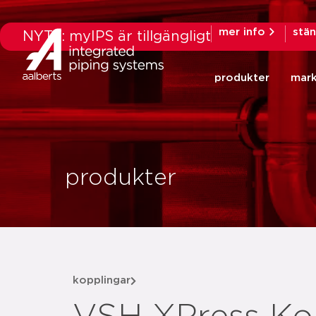
mer info
stä
NYTT: myIPS är tillgängligt
produkter
mar
produkter
kopplingar