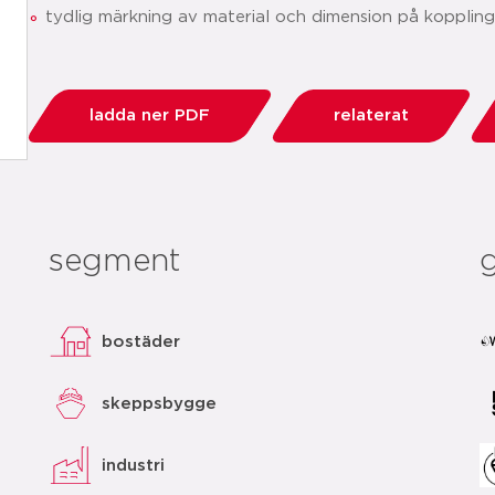
tydlig märkning av material och dimension på kopplin
ladda ner PDF
relaterat
segment
bostäder
skeppsbygge
industri