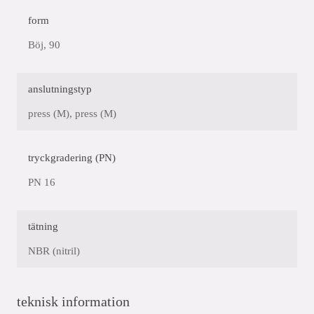
form
Böj, 90
anslutningstyp
press (M), press (M)
tryckgradering (PN)
PN 16
tätning
NBR (nitril)
teknisk information