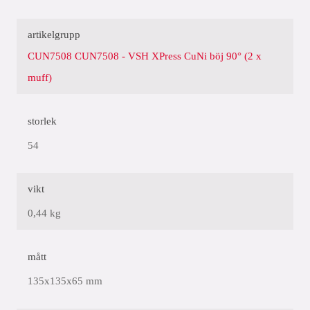
artikelgrupp
CUN7508 CUN7508 - VSH XPress CuNi böj 90° (2 x
muff)
storlek
54
vikt
0,44 kg
mått
135x135x65 mm