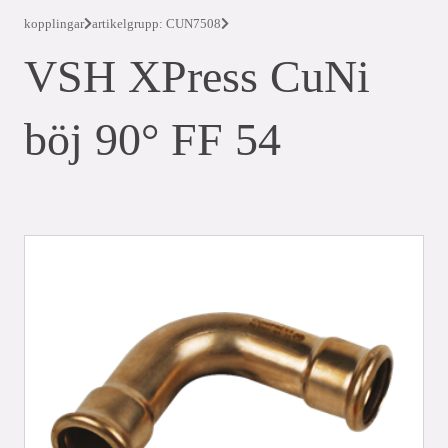
kopplingar
artikelgrupp: CUN7508
VSH XPress CuNi
böj 90° FF 54