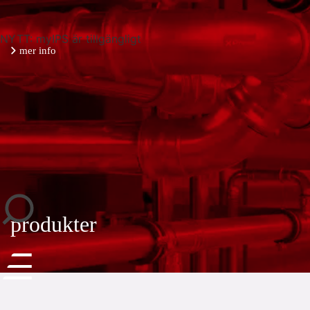
NYTT: myIPS är tillgängligt
mer info
stäng
produkter