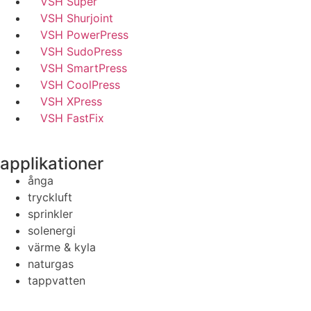
VSH Super
VSH Shurjoint
VSH PowerPress
VSH SudoPress
VSH SmartPress
VSH CoolPress
VSH XPress
VSH FastFix
applikationer
ånga
tryckluft
sprinkler
solenergi
värme & kyla
naturgas
tappvatten