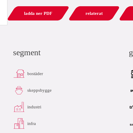
ladda ner PDF
relaterat
segment
g
bostäder
skeppsbygge
industri
infra