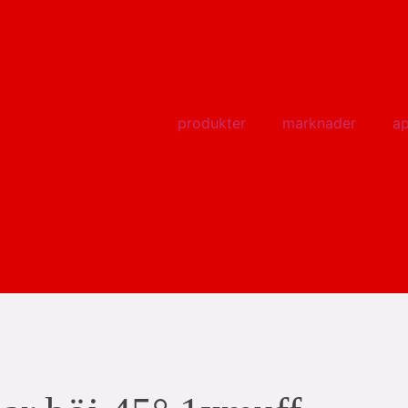
produkter
marknader
ap