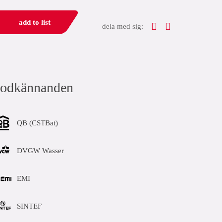
add to list
dela med sig:
odkännanden
QB (CSTBat)
DVGW Wasser
EMI
SINTEF