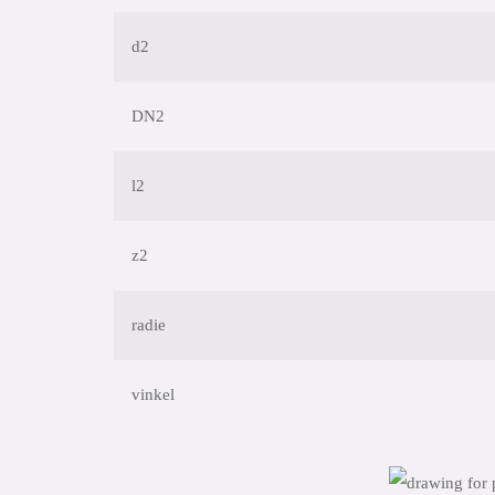
d2
DN2
l2
z2
radie
vinkel