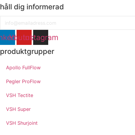
håll dig informerad
Email
nkedin
Youtube
Instagram
produktgrupper
Apollo FullFlow
Pegler ProFlow
VSH Tectite
VSH Super
VSH Shurjoint