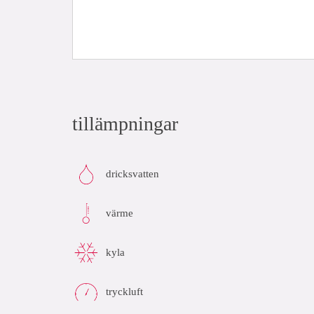
tillämpningar
dricksvatten
värme
kyla
tryckluft