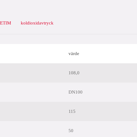
ETIM
koldioxidavtryck
värde
108,0
DN100
115
50