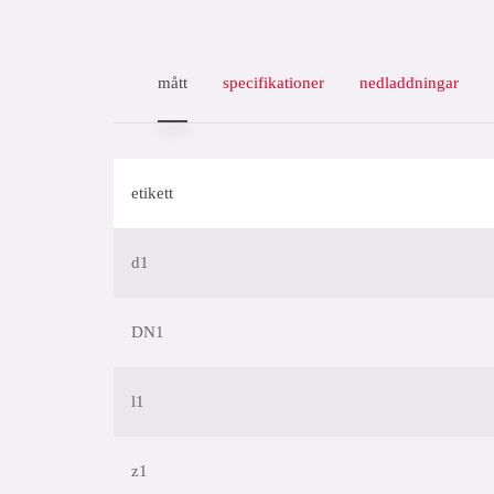
mått
specifikationer
nedladdningar
etikett
d1
DN1
l1
z1