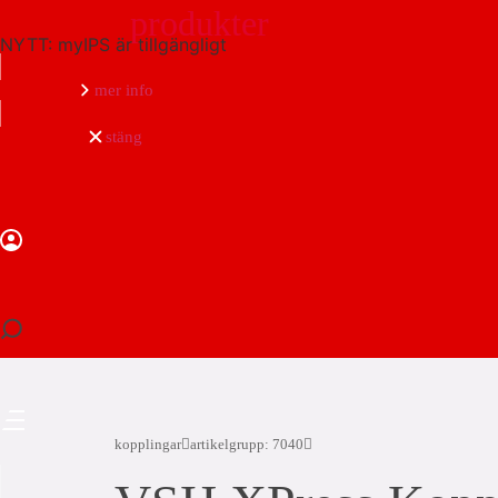
produkter
NYTT: myIPS är tillgängligt
mer info
stäng
stäng
kopplingar
artikelgrupp: 7040