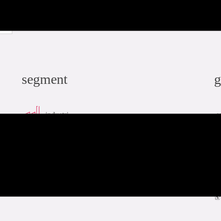
ladda ner PDF
relaterat
segment
g
industri
skeppsbygge
infra