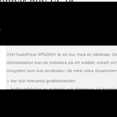
oppar huv Ø 28
r
artikel beskrivning: 1764635
VSH SudoPress SP5290V är en huv med en slätända. Ge
rörinstallation kan du installera på ett snabbt, enkelt oc
rörsystem som kan användas i de mest olika situationer
har alla relevanta godkännanden
tydlig märkning av material och dimension på koppli