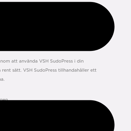
nom att använda VSH SudoPress i din
h rent sätt. VSH SudoPress tillhandahåller ett
na.
ngen