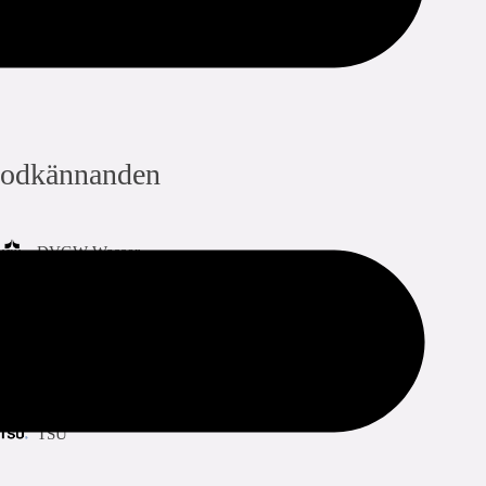
add to list
dela med sig:
odkännanden
DVGW Wasser
QB (CSTBat)
DVGW Gas
TSU