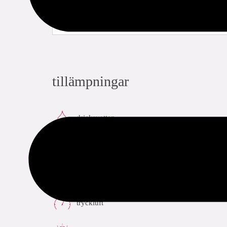
tillämpningar
dricksvatten
värme
kyla
tryckluft