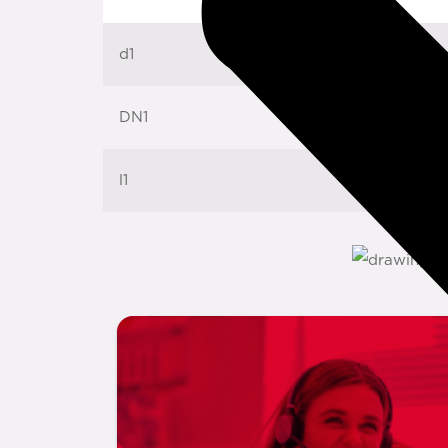
d1
DN1
l1