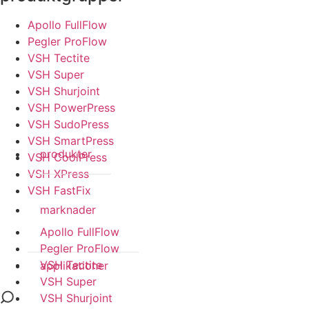
Apollo FullFlow
Pegler ProFlow
VSH Tectite
VSH Super
VSH Shurjoint
VSH PowerPress
VSH SudoPress
VSH SmartPress
produkter
VSH CoolPress
VSH XPress
VSH FastFix
marknader
Apollo FullFlow
Pegler ProFlow
VSH Tectite
applikationer
VSH Super
VSH Shurjoint