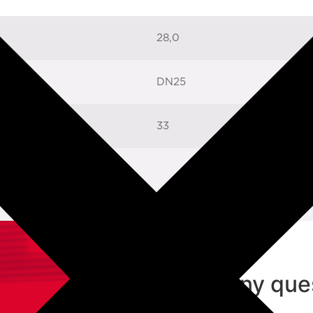
28,0
DN25
33
got any que