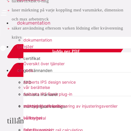
turkos HNBR o-ring
laser märkning på varje koppling med varumärke, dimension
och max arbetstryck
dokumentation
säker användning eftersom varken lödning eller kväverening
krävs
dokumentation
tjänster
ladda ner PDF
certifikat
Översikt över tjänster
om oss
add to list
godkännanden
Aalberts IPS design service
EPD
vår berättelse
dela med sig:
Aalberts IPS Revit plug-in
tekniska manualer
människor och kultur
verktyg för dimensionering av injusteringsventiler
monteringsanvisningar
hållbarhet
verktygsval
tillämpningar
referensprojekt
Fast Fix support rail calculation