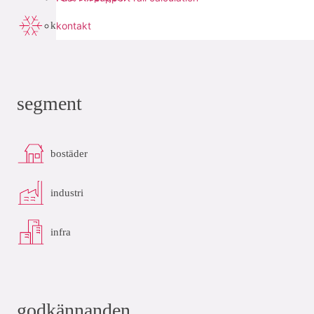
kyla
kontakt
segment
bostäder
industri
infra
godkännanden