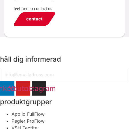
feel free to contact us
contact
håll dig informerad
Email
nkedin
Youtube
Instagram
produktgrupper
Apollo FullFlow
Pegler ProFlow
VSH Tectite