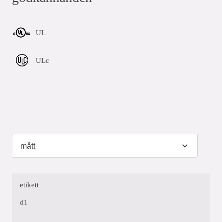
UL
ULc
etikett
d1