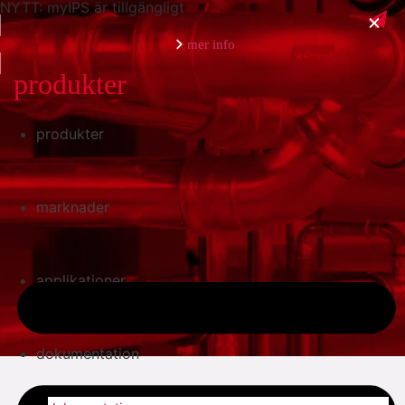
NYTT: myIPS är tillgängligt
mer info
produkter
produkter
stäng
marknader
applikationer
dokumentation