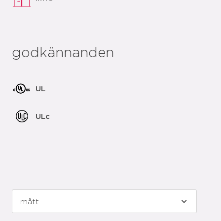
godkännanden
UL
ULc