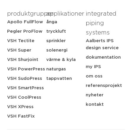
produktgrupper
applikationer
integrated
Apollo FullFlow
ånga
piping
Pegler ProFlow
tryckluft
systems
VSH Tectite
sprinkler
Aalberts IPS
design service
VSH Super
solenergi
dokumentation
VSH Shurjoint
värme & kyla
my IPS
VSH PowerPress
naturgas
om oss
VSH SudoPress
tappvatten
referensprojekt
VSH SmartPress
nyheter
VSH CoolPress
kontakt
VSH XPress
VSH FastFix