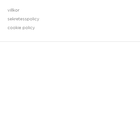
villkor
sekretesspolicy
cookie policy
3 downloads geselecteerd
spara