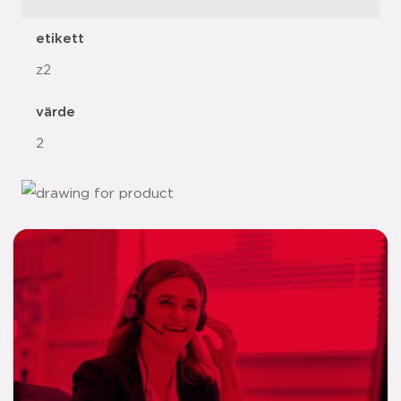
etikett
z2
värde
2