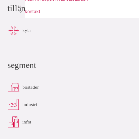
tillämpningar
kontakt
kyla
segment
bostäder
industri
infra