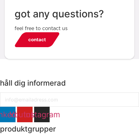
got any questions?
feel free to contact us
contact
håll dig informerad
Email
nkedin
Youtube
Instagram
produktgrupper