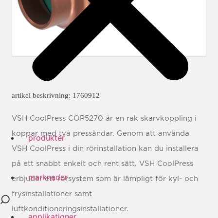
artikel beskrivning: 1760912
VSH CoolPress COP5270 är en rak skarvkoppling i
koppar med två pressändar. Genom att använda
produkter
VSH CoolPress i din rörinstallation kan du installera
på ett snabbt enkelt och rent sätt. VSH CoolPress
marknader
erbjuder ett rörsystem som är lämpligt för kyl- och
frysinstallationer samt
luftkonditioneringsinstallationer.
applikationer