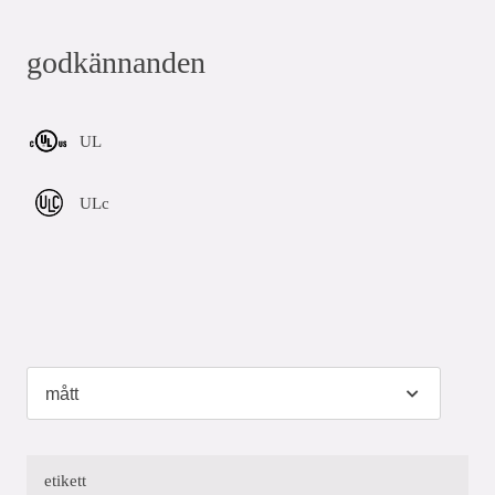
godkännanden
UL
ULc
etikett