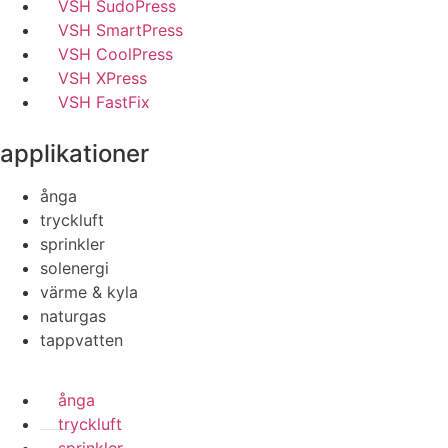
VSH SudoPress
VSH SmartPress
VSH CoolPress
VSH XPress
VSH FastFix
applikationer
ånga
tryckluft
sprinkler
solenergi
värme & kyla
naturgas
tappvatten
ånga
tryckluft