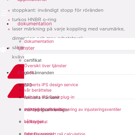
stoppkant: invändigt stopp för röränden
turkos HNBR o-ring
dokumentation
laser märkning på varje koppling med varumärke,
dimension och max arbetstryck
dokumentation
tjänster
säker användning eftersom varken lödning eller
kväverening krävs
certifikat
Översikt över tjänster
ladda ner PDF
om oss
godkännanden
Aalberts IPS design service
EPD
vår berättelse
add to list
Aalberts IPS Revit plug-in
tekniska manualer
människor och kultur
verktyg för dimensionering av injusteringsventiler
dela med sig:
monteringsanvisningar
hållbarhet
verktygsval
referensprojekt
Fast Fix support rail calculation