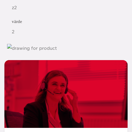
z2
värde
2