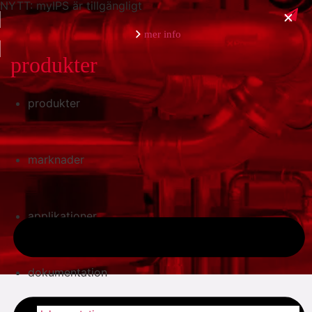
NYTT: myIPS är tillgängligt
mer info
produkter
produkter
stäng
marknader
applikationer
dokumentation